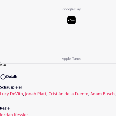
Google Play
Apple iTunes
Details
Schauspieler
Lucy DeVito
,
Jonah Platt
,
Cristián de la Fuente
,
Adam Busch
Regie
Jordan Kessler