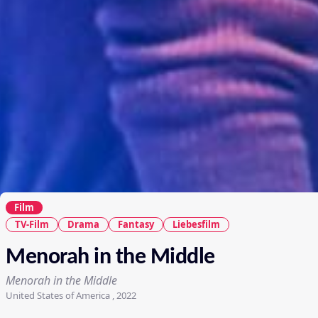
Film
TV-Film
Drama
Fantasy
Liebesfilm
Menorah in the Middle
Menorah in the Middle
United States of America , 2022