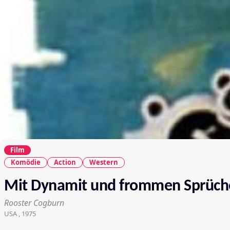
Film
Komödie
Action
Western
Mit Dynamit und frommen Sprüch
Rooster Cogburn
USA , 1975