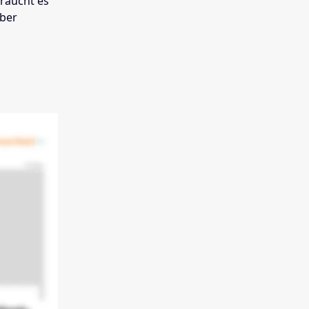
braucht es
über