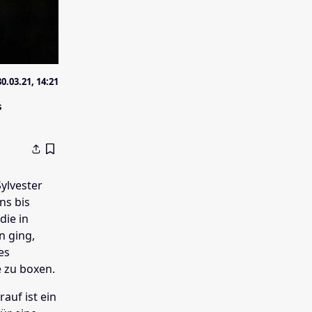
30.03.21, 14:21
s
Sylvester
ns bis
die in
n ging,
es
e zu boxen.
auf ist ein