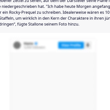
bener Zettel zu sehen, auf dem der Darsteller seine Pläne f
e niedergeschrieben hat. "Ich habe heute Morgen angefang
r ein Rocky-Prequel zu schreiben. Idealerweise wären es 1
taffeln, um wirklich in den Kern der Charaktere in ihren j
ringen“, fügte Stallone seinem Foto hinzu.