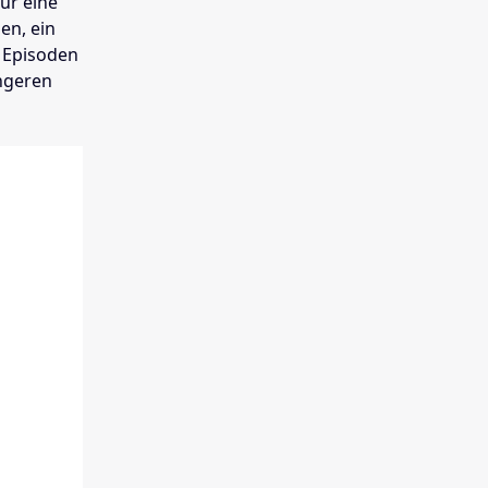
ür eine
en, ein
0 Episoden
üngeren