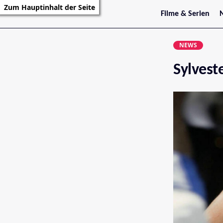
Zum Hauptinhalt der Seite
Filme & Serien
Trailer
S
Kritiken
S
NEWS
Filmarchiv
Serienarchiv
Sylvest