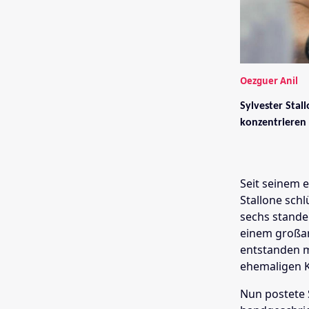
Oezguer Anil
Sylvester Stal
konzentrieren 
Seit seinem e
Stallone schl
sechs standen
einem großart
entstanden m
ehemaligen K
Nun postete S