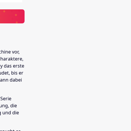
chine vor,
Charaktere,
ky das erste
det, bis er
Mann dabei
Serie
ung, die
g und die