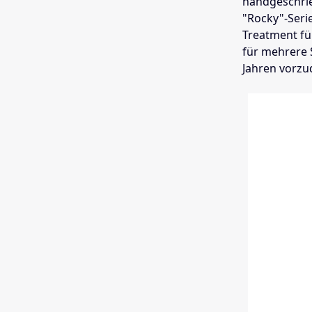
handgeschrie
"Rocky"-Seri
Treatment fü
für mehrere S
Jahren vorzud