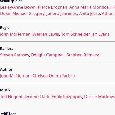
Schauspieler
Lesley-Anne Down
,
Pierce Brosnan
,
Anna Maria Monticelli
,
Duke
,
Michael Gregory
,
Junero Jennings
,
Anita Jesse
,
Athan 
Regie
John McTiernan
,
Warren Lewis
,
Tom Schneider
,
Jan Evans
Kamera
Steven Ramsey
,
Dwight Campbell
,
Stephen Ramsey
Author
John McTiernan
,
Chelsea Quinn Yarbro
Musik
Ted Nugent
,
Jerome Clark
,
Emile Razpopov
,
Dessie Markovs
Bilder