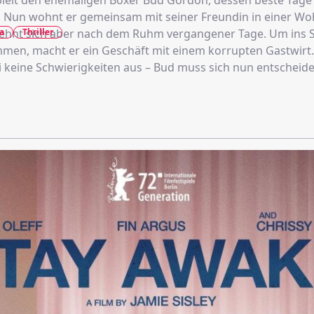
spielt den ehemaligen Boxer Bud Gordon, dessen beste Tage 
. Nun wohnt er gemeinsam mit seiner Freundin in einer W
a
Thriller
sehnt sich aber nach dem Ruhm vergangener Tage. Um ins S
en, macht er ein Geschäft mit einem korrupten Gastwirt.
i keine Schwierigkeiten aus – Bud muss sich nun entscheide