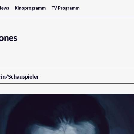
News
Kinoprogramm
TV-Programm
tars
Jetzt im Kino
treaming
Demnächst im Kino
Wien
Niederösterreich
Jones
Oberösterreich
Steiermark
Burgenland
Kärnten
Salzburg
Tirol
Vorarlberg
rin/Schauspieler