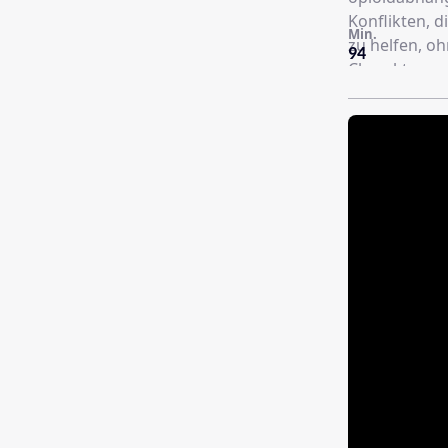
Konflikten, 
Min.
zu helfen, oh
94
Charakteren 
ohne in Klisc