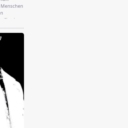
en Menschen
en
ilie ein,