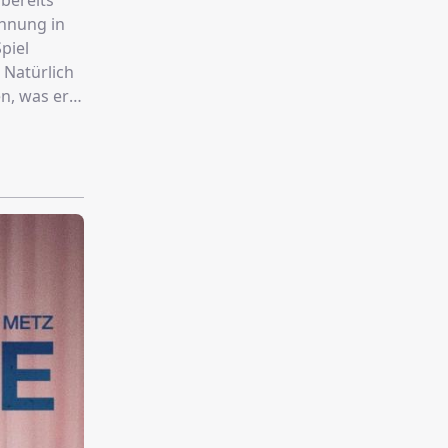
bereits
ohnung in
piel
 Natürlich
n, was er