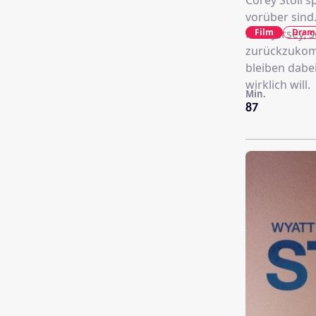
Corey Stoll 
vorüber sind
Film
Dram
New Jersey, 
zurückzukomm
bleiben dabe
wirklich will.
Min.
87