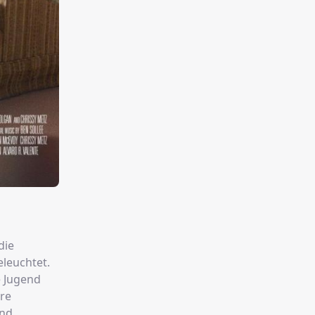
die
leuchtet.
e Jugend
re
und