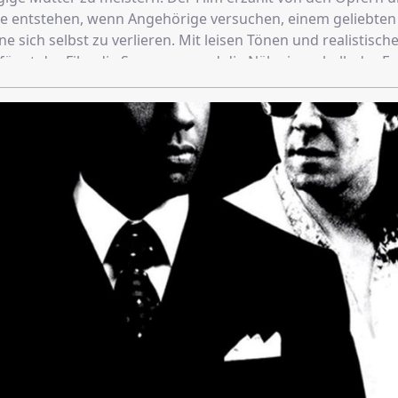
die entstehen, wenn Angehörige versuchen, einem geliebt
ne sich selbst zu verlieren. Mit leisen Tönen und realistisch
fängt der Film die Spannung und die Nähe innerhalb der Fam
hees zu verfallen​