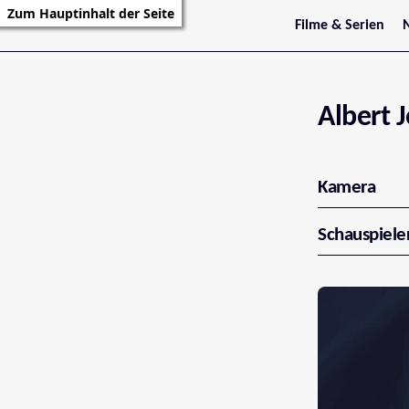
Zum Hauptinhalt der Seite
Filme & Serien
Trailer
S
Kritiken
S
Filmarchiv
Serienarchiv
Albert 
Kamera
Schauspiele