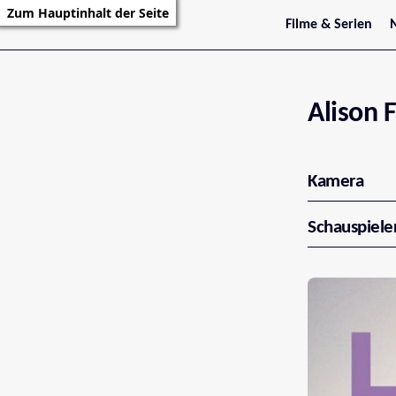
Zum Hauptinhalt der Seite
Filme & Serien
Trailer
S
Kritiken
S
Filmarchiv
Serienarchiv
Alison 
Kamera
Schauspiele