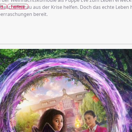
n der Weihnachtskomödie als Puppe Eve zum Leben erweckt 
ie
Fantasy
Geschäftsfrau aus der Krise helfen. Doch das echte Leben h
berraschungen bereit.