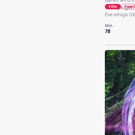
Banks wird i
Film
Famil
einer jungen 
Eve einige Ü
Min.
78