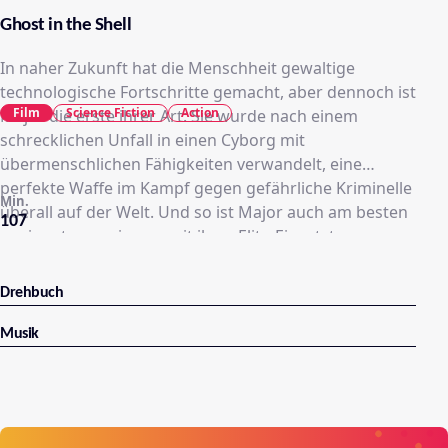
Ghost in the Shell
In naher Zukunft hat die Menschheit gewaltige
technologische Fortschritte gemacht, aber dennoch ist
Film
Science Fiction
Action
Major die erste ihrer Art: Sie wurde nach einem
schrecklichen Unfall in einen Cyborg mit
übermenschlichen Fähigkeiten verwandelt, eine
perfekte Waffe im Kampf gegen gefährliche Kriminelle
Min.
überall auf der Welt. Und so ist Major auch am besten
107
geeignet, gemeinsam mit ihrer Elite-Einsatztruppe
Sektion 9 den skrupellosen Cyber-Terroristen Kuze
aufzuhalten, dem es gelungen ist, sich in den Verstand
Drehbuch
von Menschen zu hacken und diese zu kontrollieren.
Doch während der Jagd auf Kuze macht sie eine
Musik
furchtbare Entdeckung: Die Wissenschaftler, die ihr
angeblich das Leben gerettet haben, haben ihr in
Wahrheit ihr Leben weggenommen. Fortan begibt sich
Major auf die Suche nach den Verantwortlichen, um zu