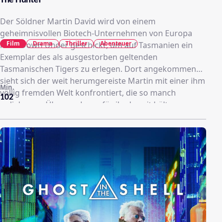
The Hunter
Der Söldner Martin David wird von einem
geheimnisvollen Biotech-Unternehmen von Europa
Film
Drama
Thriller
Abenteuer
nach Down Under geschickt, um auf Tasmanien ein
Exemplar des als ausgestorben geltenden
Tasmanischen Tigers zu erlegen. Dort angekommen
sieht sich der weit herumgereiste Martin mit einer ihm
Min.
völlig fremden Welt konfrontiert, die so manch
102
unliebsame Überraschung für ihn bereit hält.