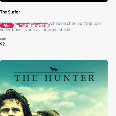
The Surfer
Nicolas Cage in einem psychedelischen Surftrip, der
Film
Thriller
Drama
voller böser Überraschungen steckt.
Min.
99