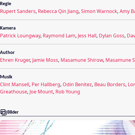
Regie
Rupert Sanders
,
Rebecca Qin Jiang
,
Simon Warnock
,
Amy Ba
Kamera
Patrick Loungway
,
Raymond Lam
,
Jess Hall
,
Dylan Goss
,
Dav
Author
Ehren Kruger
,
Jamie Moss
,
Masamune Shirow
,
Masamune S
Musik
Clint Mansell
,
Per Hallberg
,
Odin Benitez
,
Beau Borders
,
Lor
Greathouse
,
Joe Mount
,
Rob Young
Bilder