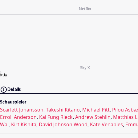
Netflix
Sky X
Details
Schauspieler
Scarlett Johansson
,
Takeshi Kitano
,
Michael Pitt
,
Pilou Asb
Erroll Anderson
,
Kai Fung Rieck
,
Andrew Stehlin
,
Matthias 
Wai
,
Kirt Kishita
,
David Johnson Wood
,
Kate Venables
,
Emma