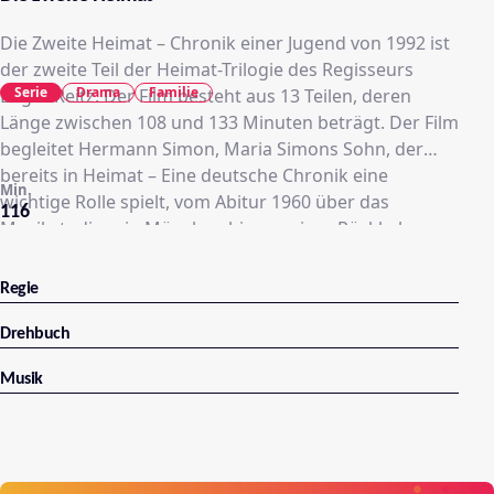
Die Zweite Heimat – Chronik einer Jugend von 1992 ist
der zweite Teil der Heimat-Trilogie des Regisseurs
Serie
Drama
Familie
Edgar Reitz. Der Film besteht aus 13 Teilen, deren
Länge zwischen 108 und 133 Minuten beträgt. Der Film
begleitet Hermann Simon, Maria Simons Sohn, der
bereits in Heimat – Eine deutsche Chronik eine
Min.
wichtige Rolle spielt, vom Abitur 1960 über das
116
Musikstudium in München bis zu seiner Rückkehr
nach Schabbach 1970. Die Zweite Heimat
unterscheidet sich deutlich von Heimat. Anstelle des
Regie
dörflichen Rahmens aus Heimat entwickeln sich die
Geschichten hier im Milieu der künstlerischen
Drehbuch
Avantgarde innerhalb der Münchener Studentenszene
Musik
der 1960er Jahre. Auch hier jedoch findet, wie in
Heimat, die Verknüpfung von privater und
zeitgeschichtlicher Perspektive statt.