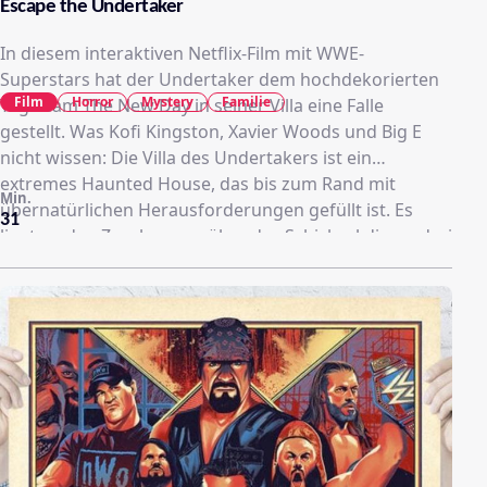
Escape the Undertaker
In diesem interaktiven Netflix-Film mit WWE-
Superstars hat der Undertaker dem hochdekorierten
Film
Horror
Mystery
Familie
Tag-Team The New Day in seiner Villa eine Falle
gestellt. Was Kofi Kingston, Xavier Woods und Big E
nicht wissen: Die Villa des Undertakers ist ein
extremes Haunted House, das bis zum Rand mit
Min.
übernatürlichen Herausforderungen gefüllt ist. Es
31
liegt an den Zuschauern, über das Schicksal dieser drei
armen Seelen zu entscheiden, die bestmöglich
versuchen, den Zorn des Undertakers zu überleben.