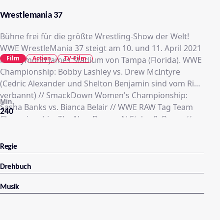
Wrestlemania 37
Bühne frei für die größte Wrestling-Show der Welt!
WWE WrestleMania 37 steigt am 10. und 11. April 2021
Film
Action
TV-Film
im Raymond James Stadium von Tampa (Florida). WWE
Championship: Bobby Lashley vs. Drew McIntyre
(Cedric Alexander und Shelton Benjamin sind vom Ring
verbannt) // SmackDown Women's Championship:
Min.
Sasha Banks vs. Bianca Belair // WWE RAW Tag Team
240
Championship: The New Day vs. AJ Styles & Omos //
Steel Cage Match: Braun Strowman vs. Shane
McMahon // Number One Contender's Match for WWE
Regie
Women's Tag Team Championship Tag Team Turmoil
Match (Gewinnerinnen bekommen ein Titel-Match an
Drehbuch
Tag 2) // Seth Rollins vs. Cesaro // Tag Team Match: Bad
Musik
Bunny & Damian Priest vs. The Miz & John Morrison