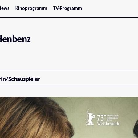
News
Kinoprogramm
TV-Programm
tars
Jetzt im Kino
treaming
Demnächst im Kino
Wien
Niederösterreich
idenbenz
Oberösterreich
Steiermark
Burgenland
Kärnten
Salzburg
Tirol
Vorarlberg
rin/Schauspieler