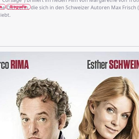
("Corsage") brilliert im neuen Film von Margarethe von Trott
a
Biografie
he Dichterin, die sich in den Schweizer Autoren Max Frisch 
iebt.