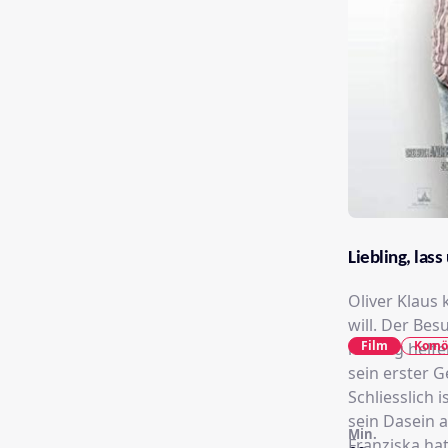
Liebling, las
Oliver Klaus 
will. Der Be
Film
Komö
hinweg helfen
sein erster G
Schliesslich 
sein Dasein 
Min.
Franziska ha