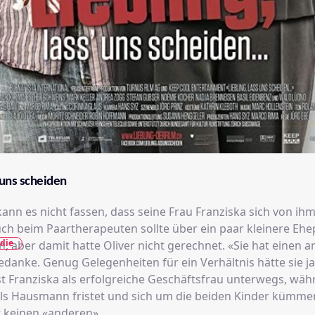
s uns scheiden
kann es nicht fassen, dass seine Frau Franziska sich von ih
such beim Paartherapeuten sollte über ein paar kleinere E
die
, aber damit hatte Oliver nicht gerechnet. «Sie hat einen a
edanke. Genug Gelegenheiten für ein Verhältnis hätte sie ja
ist Franziska als erfolgreiche Geschäftsfrau unterwegs, wäh
als Hausmann fristet und sich um die beiden Kinder kümmer
t keinen «anderen»…