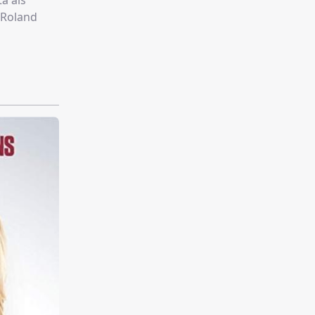
a als
(Roland