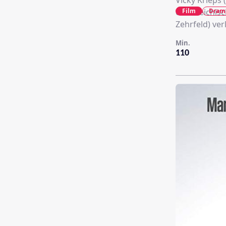
Vicky Krieps 
Film
Dram
österreichisc
Zehrfeld) verl
Min.
110