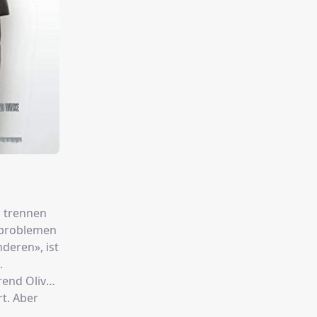
m trennen
heproblemen
nderen», ist
.
rend Oliver
t. Aber