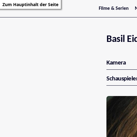
Zum Hauptinhalt der Seite
Filme & Serien
Trailer
S
Kritiken
S
Filmarchiv
Serienarchiv
Basil E
Kamera
Schauspiele