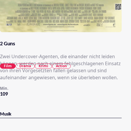
2 Guns
Zwei Undercover-Agenten, die einander nicht leiden
können, werden nach einem fehlgeschlagenen Einsatz
Film
Drama
Krimi
Action
von ihren Vorgesetzten fallen gelassen und sind
aufeinander angewiesen, wenn sie überleben wollen.
Min.
109
Musik