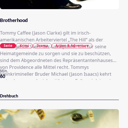
Brotherhood
Tommy Caffee (Jason Clarke) gilt im irisch-
amerikanischen Arbeiterviertel „The Hill“ als der
Serie
Krimi
Drama
Action & Adventure
aufsteigende Stern der Lokalpolitik. Um für seine
Heimatgemeinde zu sorgen und sie zu beschützen,
sind dem Abgeordneten des Repräsentantenhauses
von Providence alle Mittel recht. Tommys
Min.
kleinkrimineller Bruder Michael (Jason Isaacs) kehrt
60
unterdessen nach siebenjährigem Exil zurück in seine
Heimatstadt und plant, beim „Irish Mob“ wieder
einzusteigen.
Drehbuch