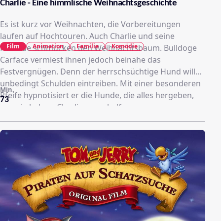
Charlie - Eine himmlische Weihnachtsgeschichte
Es ist kurz vor Weihnachten, die Vorbereitungen
laufen auf Hochtouren. Auch Charlie und seine
Film
Animation
Familie
Komödie
Freunde schmücken den Weihnachtsbaum. Bulldoge
Carface vermiest ihnen jedoch beinahe das
Festvergnügen. Denn der herrschsüchtige Hund will
unbedingt Schulden eintreiben. Mit einer besonderen
Min.
Pfeife hypnotisiert er die Hunde, die alles hergeben,
73
was sie haben. Charlie muss helfen.