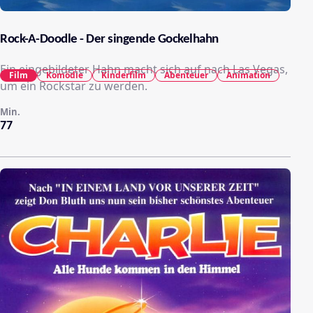
Rock-A-Doodle - Der singende Gockelhahn
Ein eingebildeter Hahn macht sich auf nach Las Vegas,
Film
Komödie
Kinderfilm
Abenteuer
Animation
um ein Rockstar zu werden.
Min.
77