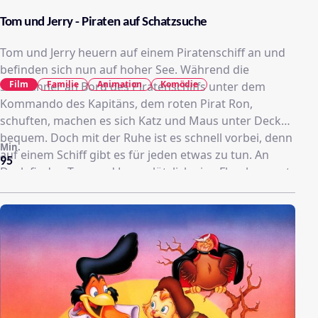
Tom und Jerry - Piraten auf Schatzsuche
Tom und Jerry heuern auf einem Piratenschiff an und
befinden sich nun auf hoher See. Während die
Film
Familie
Animation
Komödie
Seemänner an Bord des Piratenschiffs unter dem
Kommando des Kapitäns, dem roten Pirat Ron,
schuften, machen es sich Katz und Maus unter Deck
bequem. Doch mit der Ruhe ist es schnell vorbei, denn
Min.
auf einem Schiff gibt es für jeden etwas zu tun. An
95
Deck finden Tom und Jerry plötzlich eine Flaschenpost.
In ihr ist eine Schatzkarte versteckt und beide sehen
sich schon in Geld schwimmen. Doch Kater und Maus
schenken sich gegenseitig natürlich nichts und so
beginnt ein wildes Gerangel um die Karte. Während
Tom allerdings vom Kapitän zum Segelflicken
verdonnert wird, macht es sich Jerry indes samt Karte
außerhalb von Toms Reichweite bequem...