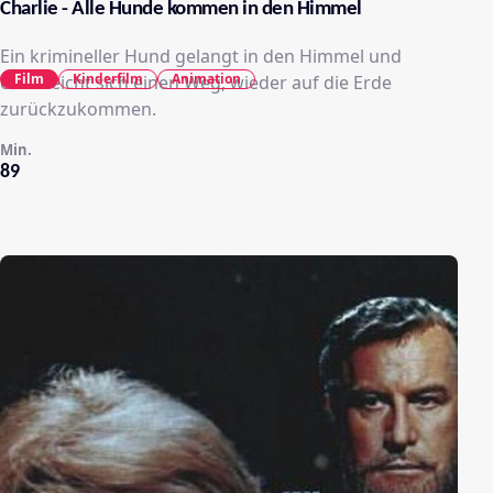
Charlie - Alle Hunde kommen in den Himmel
Ein krimineller Hund gelangt in den Himmel und
Film
Kinderfilm
Animation
erschleicht sich einen Weg, wieder auf die Erde
zurückzukommen.
Min.
89