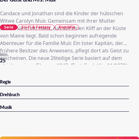
Der Geist und Mrs. Muir
Candace und Jonathan sind die Kinder der hübschen
Witwe Carolyn Muir. Gemeinsam mit ihrer Mutter
Serie
Sci-Fi & Fantasy
Komödie
ziehen sie in ein Haus, das auf einen Kliff an der Küste
von Maine liegt. Bald schon beginnen aufregende
Abenteuer für die Familie Muir. Ein toter Kapitän, der
frühere Besitzer des Anwesens, pflegt dort als Geist zu
Min.
erscheinen. Die neue 26teilige Serie basiert auf dem
25
gleichnamigen Film von 1947. (Text: Funk Uhr 11/1970)
Regie
Drehbuch
Musik