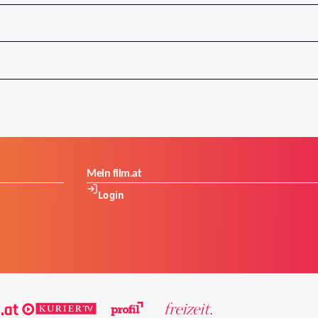
Mein film.at
Login