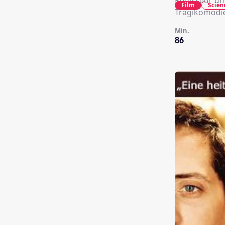
Regisseur un
Film
Scien
Tragikomödie
Min.
86