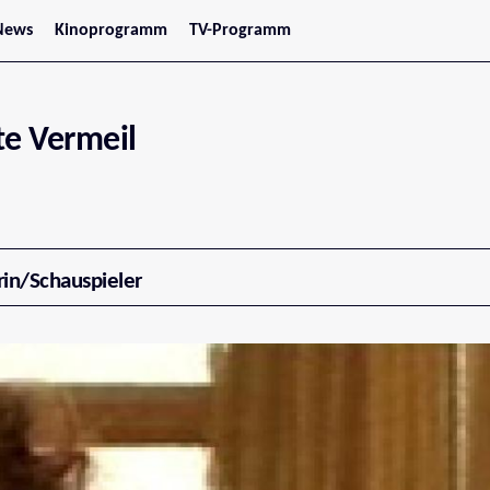
News
Kinoprogramm
TV-Programm
tars
Jetzt im Kino
treaming
Demnächst im Kino
Wien
Niederösterreich
te Vermeil
Oberösterreich
Steiermark
Burgenland
Kärnten
Salzburg
Tirol
Vorarlberg
rin/Schauspieler