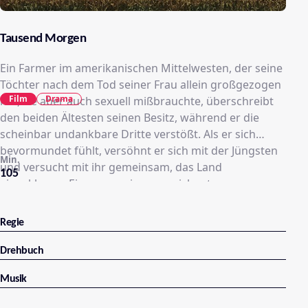
Tausend Morgen
Ein Farmer im amerikanischen Mittelwesten, der seine
Töchter nach dem Tod seiner Frau allein großgezogen
Film
Drama
hat, sie aber auch sexuell mißbrauchte, überschreibt
den beiden Ältesten seinen Besitz, während er die
scheinbar undankbare Dritte verstößt. Als er sich
bevormundet fühlt, versöhnt er sich mit der Jüngsten
Min.
und versucht mit ihr gemeinsam, das Land
105
einzuklagen. Ein von zwei ausgezeichneten
Hauptdarstellerinnen getragenes Familiendrama, das
sich vage an Shakespeares Tragödie "König Lear"
Regie
anlehnt. Die Generationskonflikte werden durch zu
viele Probleme überfrachtet, so daß der Film nur in
Drehbuch
wenigen Augenblicken unter die Oberfläche gängiger
Musik
Mainstream-Unterhaltung dringt.