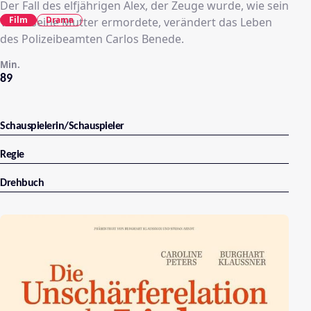
Der Fall des elfjährigen Alex, der Zeuge wurde, wie sein
Film
Drama
Vater seine Mutter ermordete, verändert das Leben
des Polizeibeamten Carlos Benede.
Min.
89
Schauspielerin/Schauspieler
Regie
Drehbuch