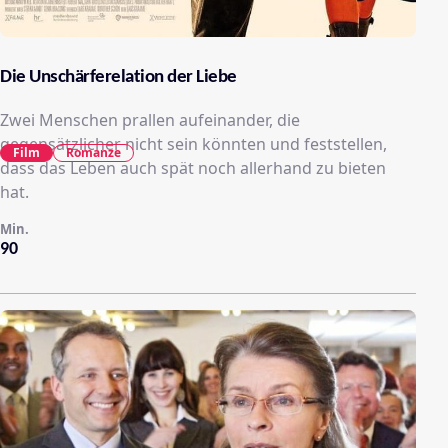
Die Unschärferelation der Liebe
Zwei Menschen prallen aufeinander, die
gegensätzlicher nicht sein könnten und feststellen,
Film
Romanze
dass das Leben auch spät noch allerhand zu bieten
hat.
Min.
90