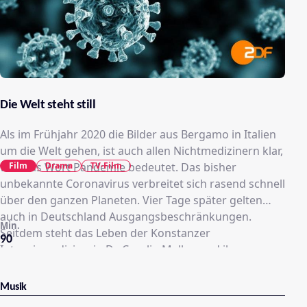
Die Welt steht still
Als im Frühjahr 2020 die Bilder aus Bergamo in Italien
um die Welt gehen, ist auch allen Nichtmedizinern klar,
Film
Drama
TV-Film
was das Wort Pandemie bedeutet. Das bisher
unbekannte Coronavirus verbreitet sich rasend schnell
über den ganzen Planeten. Vier Tage später gelten
auch in Deutschland Ausgangsbeschränkungen.
Min.
Seitdem steht das Leben der Konstanzer
90
Intensivmedizinerin Dr. Carolin Mellau und ihrer
Familie auf dem Kopf. Die Ärztin wird Mitglied des
Krisenstabs und ist rund um die Uhr im Einsatz, um die
Musik
Klinik auf den drohenden Ernstfall vorzubereiten. Als