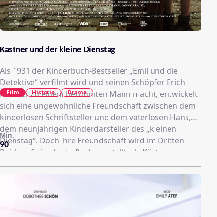
Kästner und der kleine Dienstag
Als 1931 der Kinderbuch-Bestseller „Emil und die
Detektive“ verfilmt wird und seinen Schöpfer Erich
Film
Historie
Drama
Kästner zu einem berühmten Mann macht, entwickelt
sich eine ungewöhnliche Freundschaft zwischen dem
kinderlosen Schriftsteller und dem vaterlosen Hans,
dem neunjährigen Kinderdarsteller des „kleinen
Min.
Dienstag“. Doch ihre Freundschaft wird im Dritten
90
Reich auf eine harte Probe gestellt, als Kästners
Bücher verboten werden und aus dem kleinen Hans
ein „Primaner in Uniform“ wird – und klar wird: Nicht
alle sind zum Helden geboren …