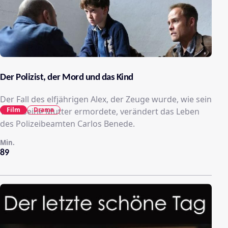
Der Polizist, der Mord und das Kind
Der Fall des elfjährigen Alex, der Zeuge wurde, wie sein
Film
Drama
Vater seine Mutter ermordete, verändert das Leben
des Polizeibeamten Carlos Benede.
Min.
89