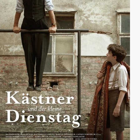
Vorstandssekretärin mit ihrer Tochter Pauline näher
kennenlernt, gerät Rita Böhms Weltbild langsam ins
Wanken: Über Ira erfährt sie von Korruption,
Erpressung, Gier und Gewinnsucht hinter den Kulissen
des Unternehmens. Kann das wirklich wahr sein?