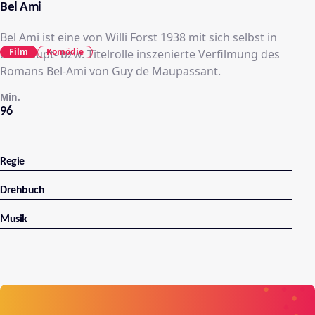
Bel Ami
Bel Ami ist eine von Willi Forst 1938 mit sich selbst in
Film
Komödie
der Haupt- bzw. Titelrolle inszenierte Verfilmung des
Romans Bel-Ami von Guy de Maupassant.
Min.
96
Regie
Drehbuch
Musik