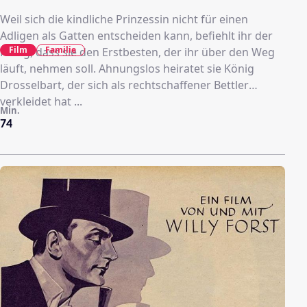
Weil sich die kindliche Prinzessin nicht für einen
Adligen als Gatten entscheiden kann, befiehlt ihr der
Film
Familie
König, dass sie den Erstbesten, der ihr über den Weg
läuft, nehmen soll. Ahnungslos heiratet sie König
Drosselbart, der sich als rechtschaffener Bettler
verkleidet hat ...
Min.
74