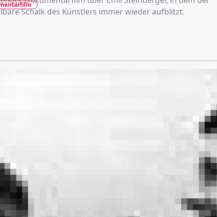
gender Dokumentarfilm über Emil Steinberger, in dem der
mentarfilm
bare Schalk des Künstlers immer wieder aufblitzt.