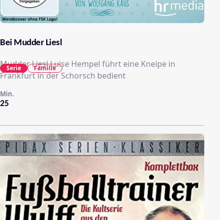
Bei Mudder Liesl
Mudder Liesl Luise Hempel führt eine Kneipe in
Serie
Familie
Frankfurt in der Schorsch bedient
Min.
25