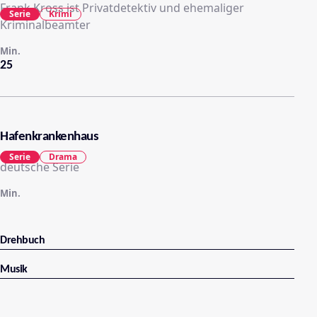
Frank Kross ist Privatdetektiv und ehemaliger
Serie
Krimi
Kriminalbeamter
Min.
25
Hafenkrankenhaus
Serie
Drama
deutsche Serie
Min.
Drehbuch
Musik