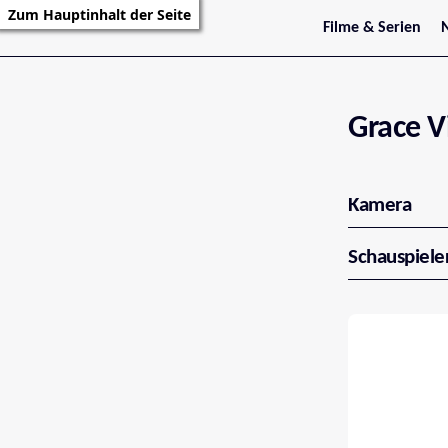
Zum Hauptinhalt der Seite
Filme & Serien
Trailer
S
Kritiken
S
Filmarchiv
Serienarchiv
Grace V
Kamera
Schauspiele