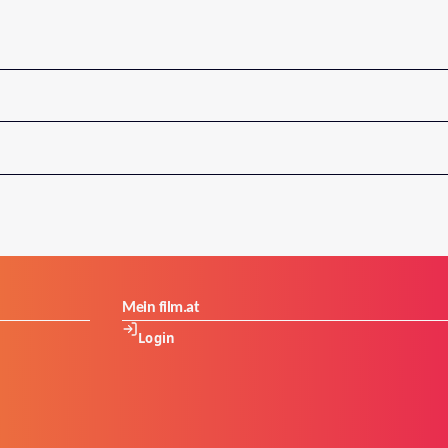
Mein film.at
Login