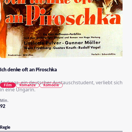
Ich denke oft an Piroschka
Andreas, ein deutscher Austauschstudent, verliebt sich
Film
Romanze
Komödie
in eine Ungarin.
Min.
92
Regie