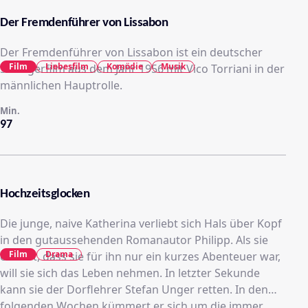
Der Fremdenführer von Lissabon
Der Fremdenführer von Lissabon ist ein deutscher
Film
Liebesfilm
Komödie
Musik
Schlagerfilm aus dem Jahr 1956 mit Vico Torriani in der
männlichen Hauptrolle.
Min.
97
Hochzeitsglocken
Die junge, naive Katherina verliebt sich Hals über Kopf
in den gutaussehenden Romanautor Philipp. Als sie
Film
Drama
erfährt, dass sie für ihn nur ein kurzes Abenteuer war,
will sie sich das Leben nehmen. In letzter Sekunde
kann sie der Dorflehrer Stefan Unger retten. In den
folgenden Wochen kümmert er sich um die immer