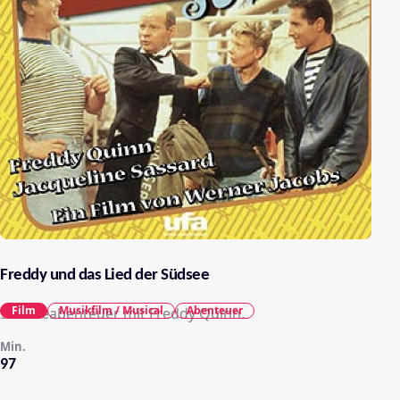
Freddy und das Lied der Südsee
Film
Musikfilm / Musical
Abenteuer
Südseeabenteuer mit Freddy Quinn.
Min.
97