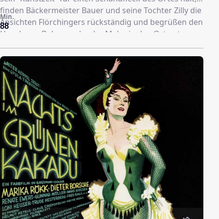
finden Bäckermeister Bauer und seine Tochter Zilly die
Min.
Ansichten Flörchingers rückständig und begrüßen den
88
Hauch von Boheme, dender Maler in den Ort getragen
hat. Mit Kunst hat die Auseinandersetzung letztlich
wenig zu tun – Mauschner hat ein Auge auf
Flörchingers fesche Tochter Angela geworfen. Ihr
Vater glaubt prinzipiell von jedem Kandidaten, er sei
nur scharf auf Mitgift und Erbe. Angela hat ohnehin
nur Augen für Hannes, den jungen
Kaminkehrergesellen. Doch den findet auch Zilly gut –
und bei einem Scheunenfest von Mauschner will sie
Hannes umgarnen.