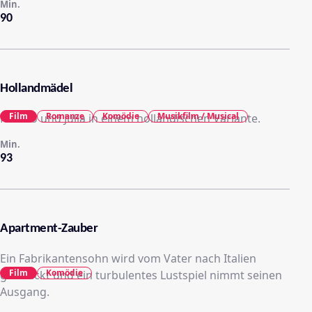
Min.
90
Hollandmädel
Film
Romanze
Komödie
Musikfilm / Musical
Romeo und Julia in einem holländischen Variante.
Min.
93
Apartment-Zauber
Ein Fabrikantensohn wird vom Vater nach Italien
Film
Komödie
geschickt und ein turbulentes Lustspiel nimmt seinen
Ausgang.