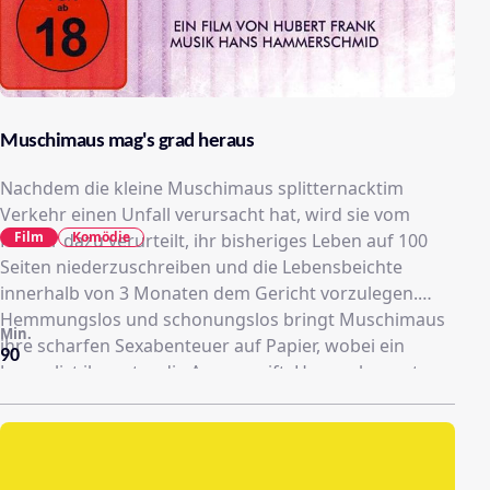
Muschimaus mag's grad heraus
Nachdem die kleine Muschimaus splitternacktim
Verkehr einen Unfall verursacht hat, wird sie vom
Film
Komödie
Richter dazu verurteilt, ihr bisheriges Leben auf 100
Seiten niederzuschreiben und die Lebensbeichte
innerhalb von 3 Monaten dem Gericht vorzulegen.
Hemmungslos und schonungslos bringt Muschimaus
Min.
ihre scharfen Sexabenteuer auf Papier, wobei ein
90
Journalist ihr unter die Arme greift. Heraus kommt am
Ende natürlich ein Bestseller - und Muschimaus landet
im... aber schau'n Sie selbst...!