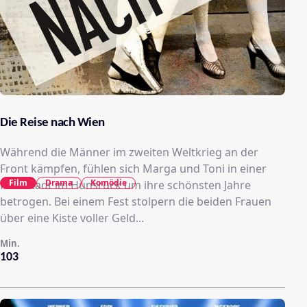
Die Reise nach Wien
Während die Männer im zweiten Weltkrieg an der
Front kämpfen, fühlen sich Marga und Toni in einer
Film
Drama
Komödie
Kleinstadt im Hunsrück um ihre schönsten Jahre
betrogen. Bei einem Fest stolpern die beiden Frauen
über eine Kiste voller Geld...
Min.
103