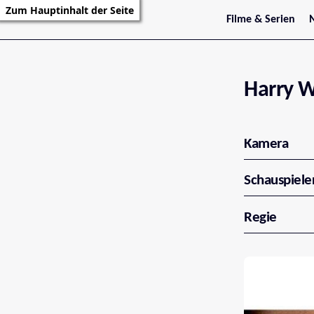
Zum Hauptinhalt der Seite
Filme & Serien
Trailer
S
Kritiken
S
Filmarchiv
Serienarchiv
Harry W
Kamera
Schauspiele
Regie