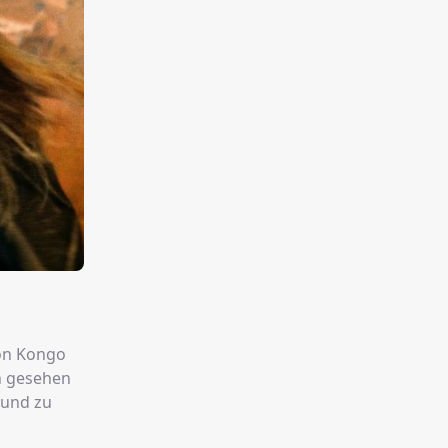
von Kongo
n gesehen
rund zu