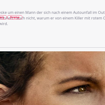
teske um einen Mann der sich nach einem Autounfall im Ou
ery
Drama
erinnert - auch nicht, warum er von einem Killer mit rotem
wird.