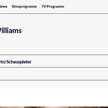
News
Kinoprogramm
TV-Programm
tars
Jetzt im Kino
treaming
Demnächst im Kino
Wien
Niederösterreich
illiams
Oberösterreich
Steiermark
Burgenland
Kärnten
Salzburg
Tirol
Vorarlberg
rin/Schauspieler