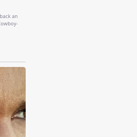
tback an
 Cowboy-