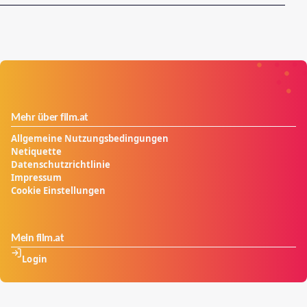
Mehr über film.at
Allgemeine Nutzungsbedingungen
Netiquette
Datenschutzrichtlinie
Impressum
Cookie Einstellungen
Mein film.at
Login