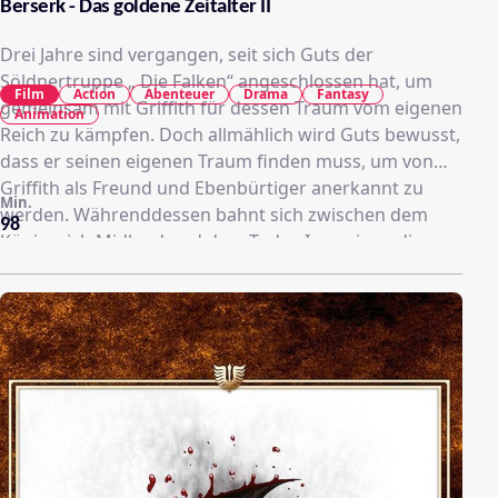
Berserk - Das goldene Zeitalter II
Drei Jahre sind vergangen, seit sich Guts der
Söldnertruppe „ Die Falken“ angeschlossen hat, um
Film
Action
Abenteuer
Drama
Fantasy
gemeinsam mit Griffith für dessen Traum vom eigenen
Animation
Reich zu kämpfen. Doch allmählich wird Guts bewusst,
dass er seinen eigenen Traum finden muss, um von
Griffith als Freund und Ebenbürtiger anerkannt zu
Min.
werden. Währenddessen bahnt sich zwischen dem
98
Königreich Midland und dem Tudor-Imperium, die
entscheidende Schlacht im „Hundertjährigen Krieg“
an. Doch der Versuch von Midlands Elitetruppen die
uneinnehmbare Festung Dordrey zu erobern, wird mit
einem vernichtenden Gegenschlag der legendären
Truppe der „Purpur-Nashörner“ erwidert. Griffith
wittert indes die Chance für den Aufstieg seiner
Truppe und bietet dem König an, Dordrey im
Alleingang anzugreifen.