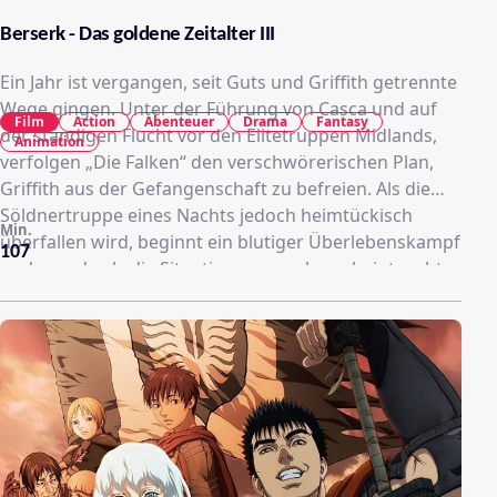
Berserk - Das goldene Zeitalter III
Ein Jahr ist vergangen, seit Guts und Griffith getrennte
Wege gingen. Unter der Führung von Casca und auf
Film
Action
Abenteuer
Drama
Fantasy
der ständigen Flucht vor den Elitetruppen Midlands,
Animation
verfolgen „Die Falken“ den verschwörerischen Plan,
Griffith aus der Gefangenschaft zu befreien. Als die
Söldnertruppe eines Nachts jedoch heimtückisch
Min.
überfallen wird, beginnt ein blutiger Überlebenskampf
107
und gerade als die Situation ausweglos scheint, naht
Rettung in Gestalt von Guts. Angetrieben von Cascas
Entschlossenheit, das Schicksal zum Guten zu wenden,
machen sich „Die Falken“ mit Guts auf, um Griffith aus
den Fängen seiner grausamen Entführer zu befreien.
Doch noch ahnt die Truppe nicht welchem
apokalyptischen Alptraum sie entgegentreten …