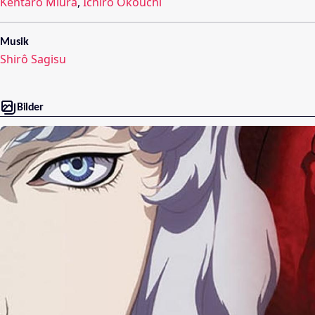
Kentaro Miura
,
Ichirō Ōkouchi
Musik
Shirô Sagisu
Bilder