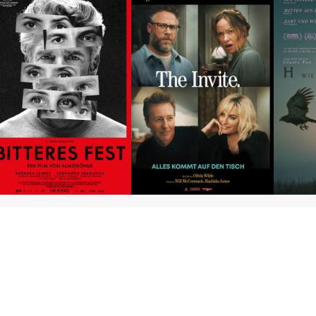
Bitteres Fest
The Invite
H