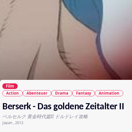
Film
Action
Abenteuer
Drama
Fantasy
Animation
Berserk - Das goldene Zeitalter II
ベルセルク 黄金時代篇II ドルドレイ攻略
Japan , 2012