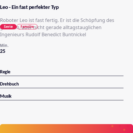
Leo - Ein fast perfekter Typ
Roboter Leo ist fast fertig. Er ist die Schöpfung des
Serie
Familie
genialen, aber nicht gerade alltagstauglichen
Ingenieurs Rudolf Benedict Buntnickel
Min.
25
Regie
Drehbuch
Musik