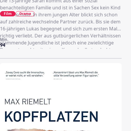
Die 13-jährige Sarah kommt aus einer sozial
benachteiligten Familie und ist in Sachen Sex kein Kind
Film
Drama
von Unschuld. In ihrem jungen Alter blickt sich schon
auf zahlreiche wechselnde Partner zurück. Bis sie dem
16-jährigen Lukas begegnet und sich zum ersten Mal
richtig verliebt. Der aus gutbürgerlichen Verhältnissen
Min.
stammende Jugendliche ist jedoch eine zwielichtige
94
Person, tauscht mit seinem Kumpel selbstgedrehte
Porno-Clips mit Minderjährigen gegen Drogen.
Derweil bemerkt Sarahs beste Freundin Charly, dass
sie schwanger ist.