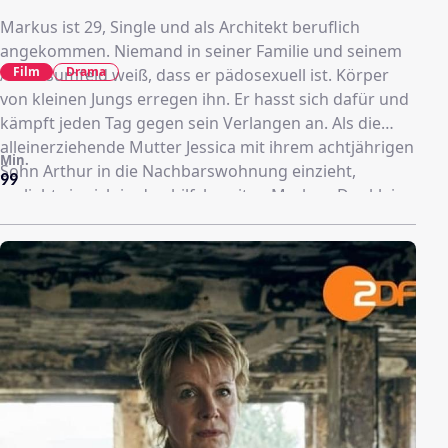
Markus ist 29, Single und als Architekt beruflich
angekommen. Niemand in seiner Familie und seinem
Film
Drama
Arbeitsumfeld weiß, dass er pädosexuell ist. Körper
von kleinen Jungs erregen ihn. Er hasst sich dafür und
kämpft jeden Tag gegen sein Verlangen an. Als die
alleinerziehende Mutter Jessica mit ihrem achtjährigen
Min.
Sohn Arthur in die Nachbarswohnung einzieht,
99
verliebt sie sich in den hilfsbereiten Markus. Der kleine
Arthur mag es, wenn Markus auf ihn aufpasst, und
sieht in ihm eine Vaterfigur. Doch Markus ahnt, dass er
sein Verlangen auf Dauer nicht unter Kontrolle haben
wird. Er kämpft darum, den lauter werdenden Rufen in
seinem Kopf zu widerstehen.