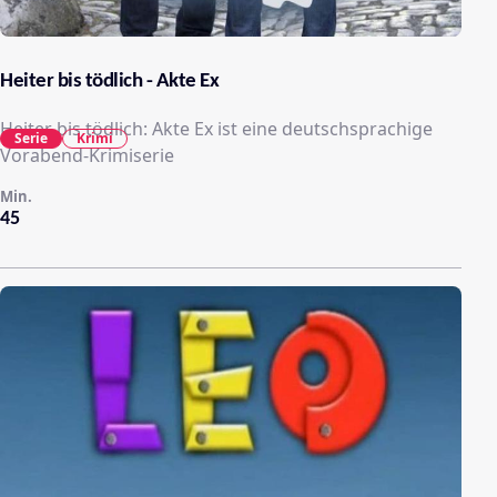
Heiter bis tödlich - Akte Ex
Heiter bis tödlich: Akte Ex ist eine deutschsprachige
Serie
Krimi
Vorabend-Krimiserie
Min.
45