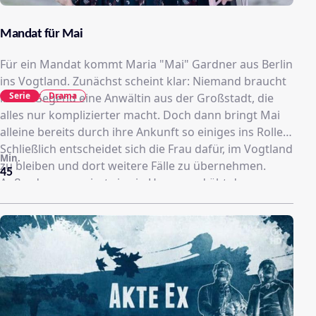
Mandat für Mai
Für ein Mandat kommt Maria "Mai" Gardner aus Berlin
ins Vogtland. Zunächst scheint klar: Niemand braucht
Serie
Drama
in der Gegend eine Anwältin aus der Großstadt, die
alles nur komplizierter macht. Doch dann bringt Mai
alleine bereits durch ihre Ankunft so einiges ins Rollen.
Schließlich entscheidet sich die Frau dafür, im Vogtland
Min.
zu bleiben und dort weitere Fälle zu übernehmen.
45
Außerdem renoviert sie ein Haus - und übt das
Schießen. Denn es gibt einen Grund, weshalb Mai
abtaucht und auch ihren 15 Jahre alten Sohn Kaleb zu
sich holt: Sie ist auf der Flucht vor ihrem gewalttätigen
Ehemann Bo.