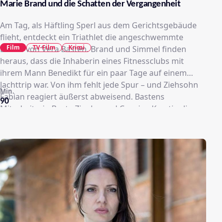
Marie Brand und die Schatten der Vergangenheit
Am Tag, als Häftling Sperl aus dem Gerichtsgebäude
flieht, entdeckt ein Triathlet die angeschwemmte
Film
TV-Film
Krimi
Leiche von Vera Basten. Brand und Simmel finden
heraus, dass die Inhaberin eines Fitnessclubs mit
ihrem Mann Benedikt für ein paar Tage auf einem
Jachttrip war. Von ihm fehlt jede Spur – und Ziehsohn
Min.
Fabian reagiert äußerst abweisend. Bastens
90
Mitarbeiterin Beate Ziegler und Cousine Kerstin die
ebenfalls im Studio arbeitet, wissen auch nichts.
Unterdessen treiben den Flüchtigen Rachepläne um:
Sperl will Brand tot sehen…