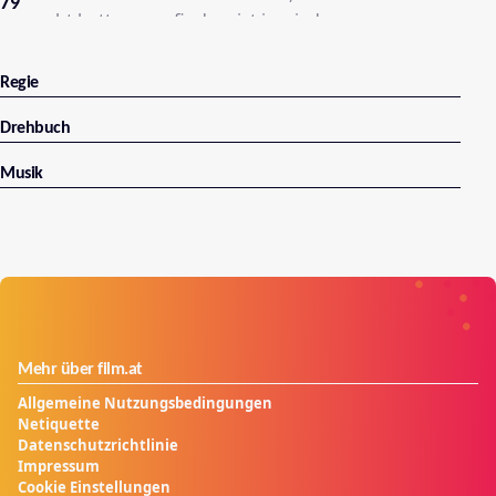
79
versucht hatte es zu finden, ist je wieder
zurückgekehrt.
Regie
Drehbuch
Musik
Mehr über film.at
Allgemeine Nutzungsbedingungen
Netiquette
Datenschutzrichtlinie
Impressum
Cookie Einstellungen