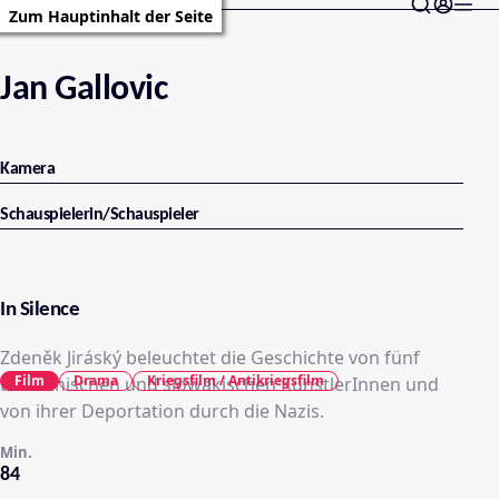
Zum Hauptinhalt der Seite
Jan Gallovic
Kamera
Schauspielerin/Schauspieler
In Silence
Zdeněk Jiráský beleuchtet die Geschichte von fünf
Film
Drama
Kriegsfilm / Antikriegsfilm
tschechischen und slowakischen KünstlerInnen und
von ihrer Deportation durch die Nazis.
Min.
84