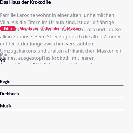
Das Haus der Krokodile
Familie Laroche wohnt in einer alten, unheimlichen
Villa. Als die Eltern im Urlaub sind, ist der elfjährige
Film
Abenteuer
Familie
Mystery
Viktor mit seinen älteren Schwestern Cora und Louise
allein zuhause. Beim Streifzug durch die alten Zimmer
entdeckt der Junge zwischen verstaubten
Umzugskartons und uralten afrikanischen Masken ein
Min.
kleines, ausgestopftes Krokodil mit leeren
91
Augenhöhlen. Plötzlich erstarrt Viktor mit
schreckgeweiteten Augen vor einem großen Spiegel:
Hinter ihm huscht eine dunkle Gestalt durch die
Regie
Wohnung. Ein Einbrecher, ein Geist? Viktor beginnt
panisch nach ihm zu suchen. Dabei stößt er im
Drehbuch
„verbotenen Zimmer" auf das Tagebuch von Cäcilie.
Musik
Das junge Mädchen ist vor vielen Jahren auf
mysteriöse Weise in dem Haus ums Leben gekommen.
Fasziniert blättert Viktor durch das Buch und folgt
Cäcilies rätselhaften Hinweisen durch die Villa. Viktor