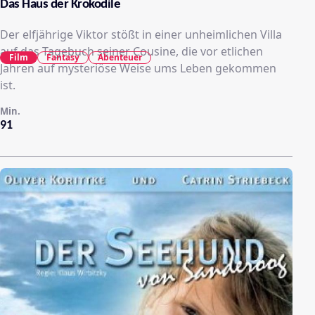
Das Haus der Krokodile
Der elfjährige Viktor stößt in einer unheimlichen Villa
auf das Tagebuch seiner Cousine, die vor etlichen
Film
Fantasy
Abenteuer
Jahren auf mysteriöse Weise ums Leben gekommen
ist.
Min.
91