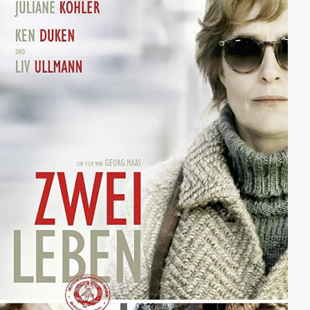
freunden sich Tarik und Jesper an – worüber der
Soldat bald in einen Loyalitätskonflikt gerät. Als Tarik
von den Taliban-Kämpfern wegen seiner
Zusammenarbeit mit den Deutschen bedroht wird und
daraufhin seine Schwester Nala aus der Stadt holen
möchte, um sie unter die Aufsicht des deutschen
Außenpostens zu stellen, muss Jesper sich über seine
Befehle hinwegsetzen, um seinem Freund zu helfen.
Die Katastrophe nimmt ihren Lauf…