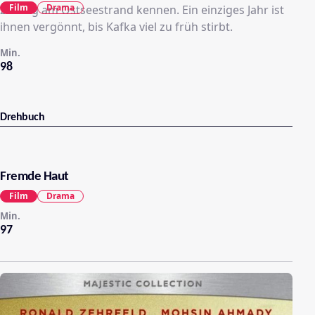
Film
Drama
zufällig am Ostseestrand kennen. Ein einziges Jahr ist
ihnen vergönnt, bis Kafka viel zu früh stirbt.
Min.
98
Drehbuch
Fremde Haut
Film
Drama
Min.
97