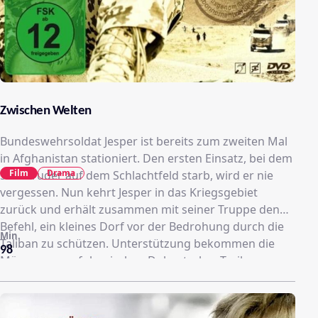
Zwischen Welten
Bundeswehrsoldat Jesper ist bereits zum zweiten Mal
in Afghanistan stationiert. Den ersten Einsatz, bei dem
Film
Drama
sein Bruder auf dem Schlachtfeld starb, wird er nie
vergessen. Nun kehrt Jesper in das Kriegsgebiet
zurück und erhält zusammen mit seiner Truppe den
Befehl, ein kleines Dorf vor der Bedrohung durch die
Min.
Taliban zu schützen. Unterstützung bekommen die
98
Männer vom afghanischen Dolmetscher Tarik.
Während der Versuch, das Vertrauen der
Dorfbewohner und Milizen zu gewinnen, beständig an
der großen Kluft zwischen den Kulturen scheitert,