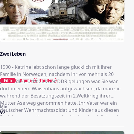
Zwei Leben
1990 - Katrine lebt schon lange glücklich mit ihrer
Familie in Norwegen, nachdem ihr vor mehr als 20
Film
Drama
Thriller
Jahren die Flucht aus der DDR gelungen war. Sie war
dort in einem Waisenhaus aufgewachsen, da man sie
während der Besatzungszeit im 2.Weltkrieg ihrer
Mutter Ase weg genommen hatte. Ihr Vater war ein
Min.
deutscher Wehrmachtssoldat und Kinder aus diesen
97
Beziehungen galten unter den Nationalsozialisten als
rassisch besonders rein. Doch Katrine, inzwischen
selbst Großmutter und glücklich mit ihrem Mann