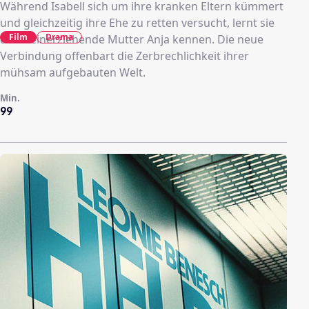
Während Isabell sich um ihre kranken Eltern kümmert
und gleichzeitig ihre Ehe zu retten versucht, lernt sie
Film
Drama
die alleinerziehende Mutter Anja kennen. Die neue
Verbindung offenbart die Zerbrechlichkeit ihrer
mühsam aufgebauten Welt.
Min.
99