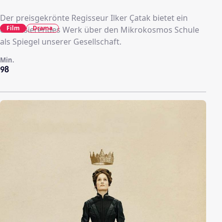
Der preisgekrönte Regisseur Ilker Çatak bietet ein
Film
Drama
elektrisierendes Werk über den Mikrokosmos Schule
als Spiegel unserer Gesellschaft.
Min.
98