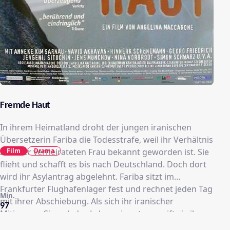
Fremde Haut
In ihrem Heimatland droht der jungen iranischen
Übersetzerin Fariba die Todesstrafe, weil ihr Verhältnis
Film
Drama
zu einer verheirateten Frau bekannt geworden ist. Sie
flieht und schafft es bis nach Deutschland. Doch dort
wird ihr Asylantrag abgelehnt. Fariba sitzt im
Frankfurter Flughafenlager fest und rechnet jeden Tag
Min.
mit ihrer Abschiebung. Als sich ihr iranischer
97
Mitinsasse Siamak das Leben nimmt, ergreift sie ihre
Chance und nimmt seine Identität an: Als Siamak