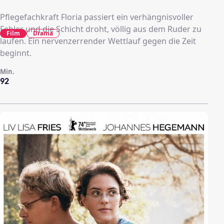
Pflegefachkraft Floria passiert ein verhängnisvoller
Fehler und die Schicht droht, völlig aus dem Ruder zu
Film
Drama
laufen. Ein nervenzerrender Wettlauf gegen die Zeit
beginnt.
Min.
92