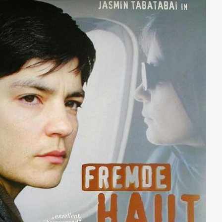
Bjarte, hat diese Zeit schon lange hinter sich gelassen,
bis der junge deutsche Anwalt Sven Solbach vor ihrer
Tür steht, der sie um ihre Mithilfe bittet. Kurz nach
dem Fall der Mauer hatte er begonnen, die
Bundesrepublik Deutschland als Rechtsnachfolger des
Nazi-Regimes zu verklagen, weil die Wegnahme der
Kinder ein schweres völkerrechtliches Verbrechen
war...