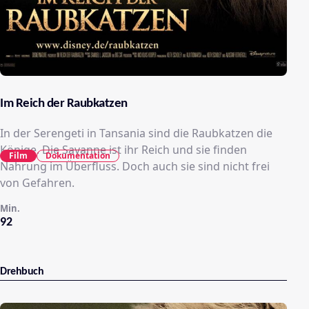
Im Reich der Raubkatzen
In der Serengeti in Tansania sind die Raubkatzen die
Könige. Die Savanne ist ihr Reich und sie finden
Film
Dokumentation
Nahrung im Überfluss. Doch auch sie sind nicht frei
von Gefahren.
Min.
92
Drehbuch