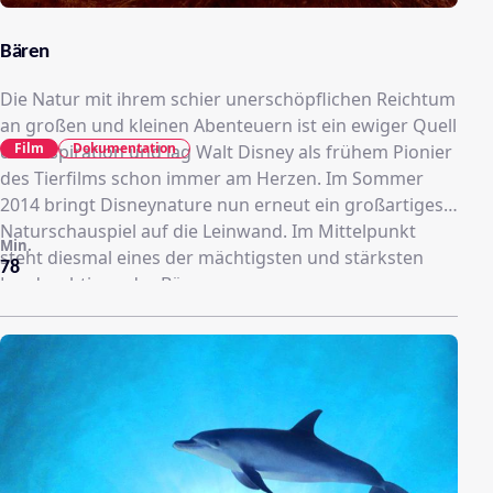
Bären
Die Natur mit ihrem schier unerschöpflichen Reichtum
an großen und kleinen Abenteuern ist ein ewiger Quell
Film
Dokumentation
der Inspiration und lag Walt Disney als frühem Pionier
des Tierfilms schon immer am Herzen. Im Sommer
2014 bringt Disneynature nun erneut ein großartiges
Naturschauspiel auf die Leinwand. Im Mittelpunkt
Min.
steht diesmal eines der mächtigsten und stärksten
78
Landraubtiere: der Bär.