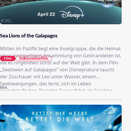
Sea Lions of the Galapagos
Mitten im Pazifik liegt eine Inselgruppe, die die Heimat
einer einzigartigen Ansammlung von Gestrandeten ist,
Film
Dokumentarfilm
die es nirgendwo sonst auf der Welt gibt. In dem Film
„Seelöwen auf Galapagos“ von Disneynature taucht
der Zuschauer mit Leo unter Wasser, einem
Seelöwenjungen, das lernt, sich im Leben
Min.
zurechtzufinden. Brendan Fraser führt als Erzähler
durch den Film. Leo muss die Kolonie seiner Mutter
verlassen, um sein eigenes Zuhause zu finden.