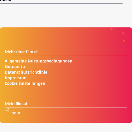
Musik
Mehr über film.at
Allgemeine Nutzungsbedingungen
Netiquette
Datenschutzrichtlinie
Impressum
Cookie Einstellungen
Mein film.at
Login