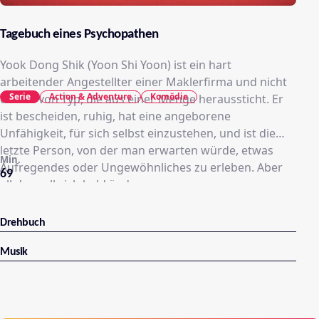
Tagebuch eines Psychopathen
Yook Dong Shik (Yoon Shi Yoon) ist ein hart
arbeitender Angestellter einer Maklerfirma und nicht
Serie
Action & Adventure
Komödie
die Art von Typ, die aus einer Menge heraussticht. Er
ist bescheiden, ruhig, hat eine angeborene
Unfähigkeit, für sich selbst einzustehen, und ist die
letzte Person, von der man erwarten würde, etwas
Min.
Aufregendes oder Ungewöhnliches zu erleben. Aber
69
all das soll sich bald ändern.
Drehbuch
Musik