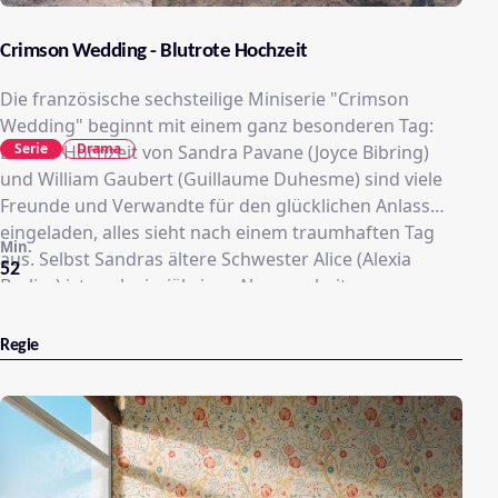
Crimson Wedding - Blutrote Hochzeit
Die französische sechsteilige Miniserie "Crimson
Wedding" beginnt mit einem ganz besonderen Tag:
Serie
Drama
Bei der Hochzeit von Sandra Pavane (Joyce Bibring)
und William Gaubert (Guillaume Duhesme) sind viele
Freunde und Verwandte für den glücklichen Anlass
eingeladen, alles sieht nach einem traumhaften Tag
Min.
aus. Selbst Sandras ältere Schwester Alice (Alexia
52
Barlier) ist nach vierjähriger Abwesenheit aus
Australien angereist. Doch dann geschieht das
Undenkbare: Die Braut wird kurz nach der Trauung tot
Regie
am Fuße einer Klippe aufgefunden. Der ebenfalls
anwesende Polizist Vincent (Lannick Gautry)
übernimmt die Ermittlungen. Hat Sandra sich selbst
getötet, war es ein Unfall oder wurde sie ermordet?
Die Antwort auf diese Fragen wirbelt alten, tief