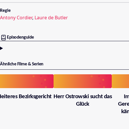
Regie
Antony Cordier
,
Laure de Butler
Episodenguide
Ähnliche Filme & Serien
eiteres Bezirksgericht
Herr Ostrowski sucht das
I
Glück
Gere
käm