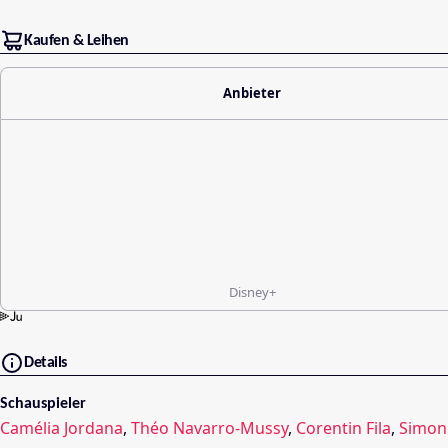
Kaufen & Leihen
Anbieter
Disney+
Details
Schauspieler
Camélia Jordana
,
Théo Navarro-Mussy
,
Corentin Fila
,
Simon 