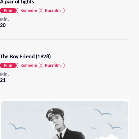
A pair of tights
Film
Komödie
Kurzfilm
Min.
20
The Boy Friend (1928)
Film
Komödie
Kurzfilm
Min.
21