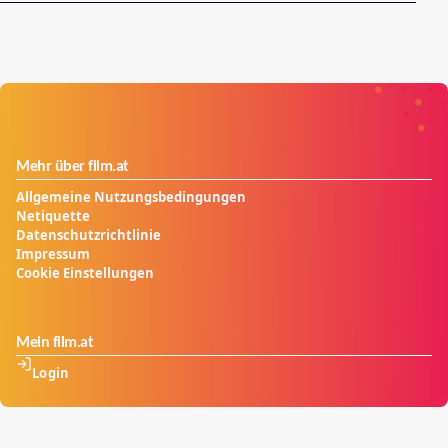
Mehr über film.at
Allgemeine Nutzungsbedingungen
Netiquette
Datenschutzrichtlinie
Impressum
Cookie Einstellungen
Mein film.at
Login