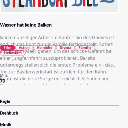
Wasser hat keine Balken
Nach mühseliger Arbeit im Souterrain des Hauses ist
endlich das Boot für die Familie fertiggestellt. Sofort
Film
Action
Komödie
Drama
Familie
soll es zum Meer gehen, um das schicke Gefährt bei
Liebesfilm
einer Jungfernfahrt auszuprobieren. Bereits
unterwegs stellen sich die ersten Probleme ein - das
Tor zur Bastlerwerkstatt ist zu klein für den Kahn.
Min.
Kaum ist die erste Sorge mit reichlich Schaden am
70
Haus beseitigt, taucht die nächste auf - das
Zuwasserlassen klappt auch eher schlecht als recht,
denn außer dem Schiffchen landet das Familienauto
Regie
gleich mit im Wasser. Doch hat man die
Anfangsschwierigkeiten erstmal heil überstanden,
Drehbuch
können einen die Tücken der sieben Weltmeere wohl
Musik
kaum noch schrecken - oder?