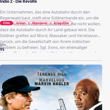
Indio 2 - Die Revolte
Ein Unternehmen, das eine Autobahn durch den
Regenwald baut, stellt eine Söldnerbande ein, um die
Film
Action
Abenteuer
Kriegsfilm
einheimischen Indianer loszuwerden, die nicht wollen,
dass die Autobahn durch ihr Land gebaut wird. Die
Söldner greifen auf Mord, Massaker und Versklavung
zurück, um die Gesellschaft von ihrem indischen
Min.
Problem zu befreien. Sgt. Irons, ein ehemaliger
95
Unteroffizier der Marine, hilft bei der Vereinigung der
Dschungelstämme und führt sie in ihren Kampf um
den Schutz ihrer Häuser und ihrer Familien.