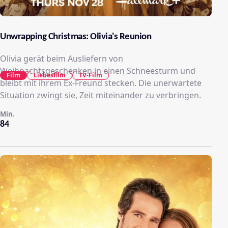
Unwrapping Christmas: Olivia's Reunion
Olivia gerät beim Ausliefern von
Weihnachtsgeschenken in einen Schneesturm und
Film
Liebesfilm
TV-Film
bleibt mit ihrem Ex-Freund stecken. Die unerwartete
Situation zwingt sie, Zeit miteinander zu verbringen.
Min.
84