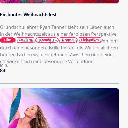
Ein buntes Weihnachtsfest
Grundschullehrer Ryan Tanner sieht sein Leben auch
in der Weihnachtszeit aus einer farblosen Perspektive,
Film
TV-Film
Komödie
Drama
Liebesfilm
da er farbenblind ist. Optometristin Michelle kann ihm
durch eine besondere Brille helfen, die Welt in all ihren
bunten Farben wahrzunehmen. Zwischen den beiden
entwickelt sich eine besondere Verbindung
Min.
84