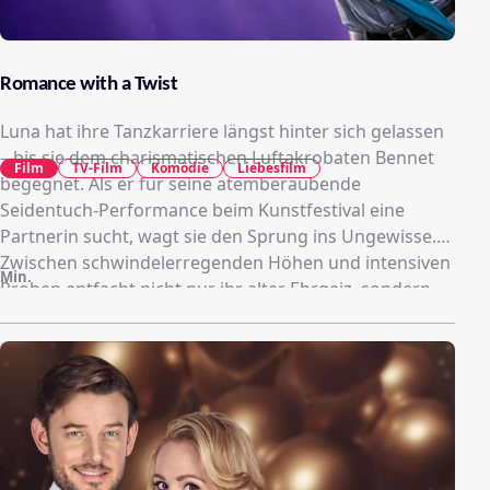
Romance with a Twist
Luna hat ihre Tanzkarriere längst hinter sich gelassen
– bis sie dem charismatischen Luftakrobaten Bennet
Film
TV-Film
Komödie
Liebesfilm
begegnet. Als er für seine atemberaubende
Seidentuch-Performance beim Kunstfestival eine
Partnerin sucht, wagt sie den Sprung ins Ungewisse.
Zwischen schwindelerregenden Höhen und intensiven
Min.
Proben entfacht nicht nur ihr alter Ehrgeiz, sondern
auch ein Prickeln, das nichts mit der Angst vor dem
Fallen zu tun hat. Doch kann Luna ihre Zweifel
überwinden und mit Bennet gemeinsam die Bühne
erobern?