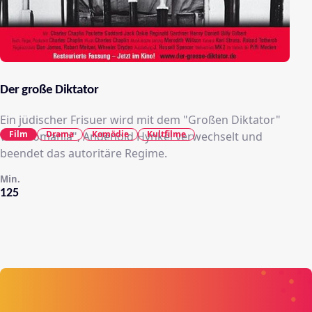
Der große Diktator
Ein jüdischer Frisuer wird mit dem "Großen Diktator"
Film
Drama
Komödie
Kultfilme
von "Tomania", Andenoid Hynkel verwechselt und
beendet das autoritäre Regime.
Min.
125