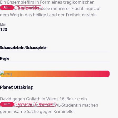
Ein Ensemblefilm in Form eines tragikomischen
Film
Tragikomödie
Dramas, der die Odyssee mehrerer Flüchtlinge auf
dem Weg in das heilige Land der Freiheit erzählt.
Min.
120
Schauspielerin/Schauspieler
Regie
Planet Ottakring
David gegen Goliath in Wiens 16. Bezirk: ein
Film
Romanze
Komödie
Amateurganove und eine BWL-Studentin machen
gemeinsame Sache gegen Kriminelle.