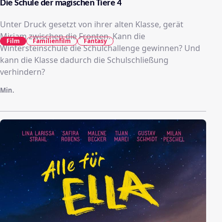
Die Schule der magischen Tiere 4
Unter Druck gesetzt von ihrer alten Klasse, gerät
Miriam zwischen die Fronten. Kann die
Film
Familienfilm
Fantasy
Wintersteinschule die Schulchallenge gewinnen? Und
kann die Klasse dadurch die Schulschließung
verhindern?
Min.