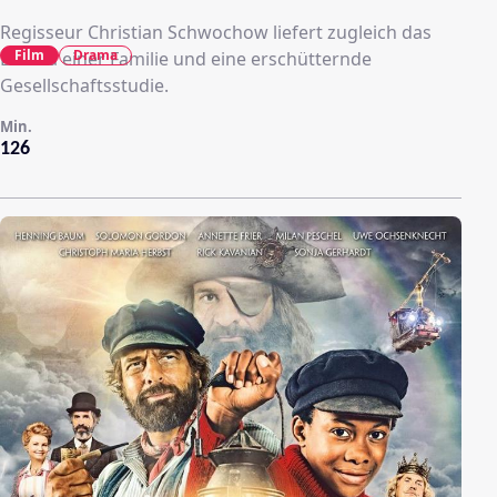
Regisseur Christian Schwochow liefert zugleich das
Film
Drama
Drama einer Familie und eine erschütternde
Gesellschaftsstudie.
Min.
126