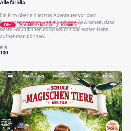
Alle für Ella
Ein Film über ein letztes Abenteuer vor dem
Erwachsenwerden und die schöne Gewissheit, dass
Film
Musikfilm / Musical
Komödie
beste Freundinnen es locker mit der ersten Liebe
aufnehmen können.
Min.
100