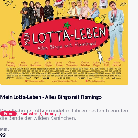
Mein Lotta-Leben - Alles Bingo mit Flamingo
Die elfjährige Lotta gründet mit ihren besten Freunden
Film
Komödie
family
die Bande der wilden Kaninchen.
Min.
93