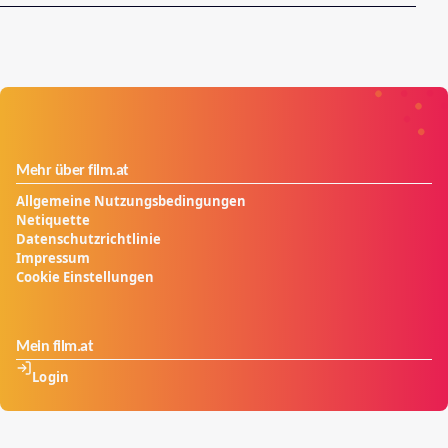
Mehr über film.at
Allgemeine Nutzungsbedingungen
Netiquette
Datenschutzrichtlinie
Impressum
Cookie Einstellungen
Mein film.at
Login