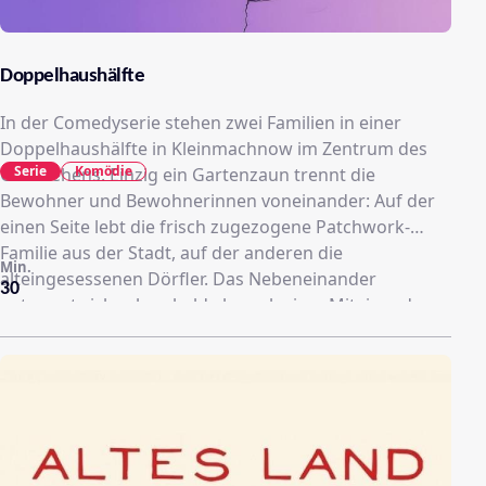
Doppelhaushälfte
In der Comedyserie stehen zwei Familien in einer
Doppelhaushälfte in Kleinmachnow im Zentrum des
Serie
Komödie
Geschehens. Einzig ein Gartenzaun trennt die
Bewohner und Bewohnerinnen voneinander: Auf der
einen Seite lebt die frisch zugezogene Patchwork-
Familie aus der Stadt, auf der anderen die
Min.
alteingesessenen Dörfler. Das Nebeneinander
30
entpuppt sich schon bald als explosives Miteinander,
geprägt von Vorurteilen, Misstrauen und Weltbildern,
die nicht weiter auseinander liegen könnten. Während
sich die beiden Familien arrangieren müssen, wird bei
all ihren Unterschieden recht bald klar, dass sie
erschreckenderweise einige Gemeinsamkeiten
besitzen.