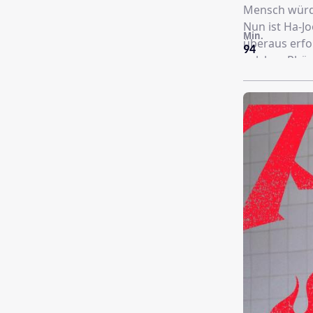
Mensch würde
Nun ist Ha-J
Min.
überaus erfo
94
solchen Phän
das mit Kame
mehr zu sehe