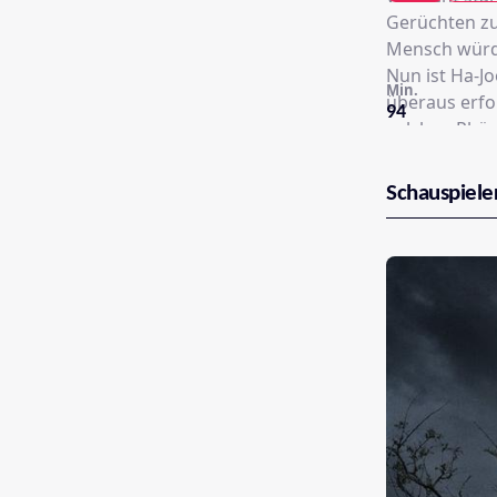
Gerüchten zuf
Mensch würde
Nun ist Ha-J
Min.
überaus erfo
94
solchen Phän
das mit Kame
mehr zu sehe
Schauspiele