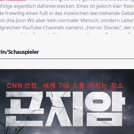
olge eigentlich dahinterstecken. Eines ist jedoch klar: Kei
 freiwillig einen Fuß in das inzwischen leerstehende Gebä
oon (Ha-Joon Wi) aber kein normaler Mensch, sondern Leiter
lgreichen YouTube-Channels namens „Horror Stories“, der
omen auf der Spur ist. Also versammelt er ein Team aus Fre
ras bewaffnet dort mal nach dem Rechten schauen soll un
n bekommt, als ihm lieb ist …
rin/Schauspieler