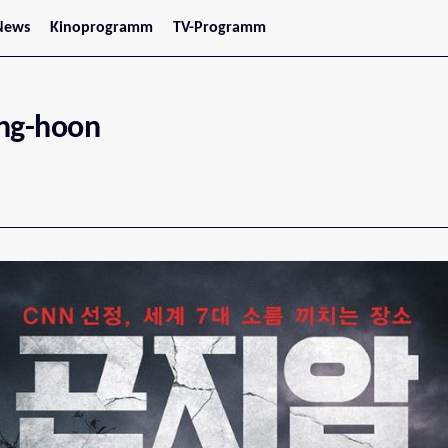
News
Kinoprogramm
TV-Programm
tars
Jetzt im Kino
treaming
Demnächst im Kino
Wien
Niederösterreich
ng-hoon
Oberösterreich
Steiermark
Burgenland
Kärnten
Salzburg
Tirol
Vorarlberg