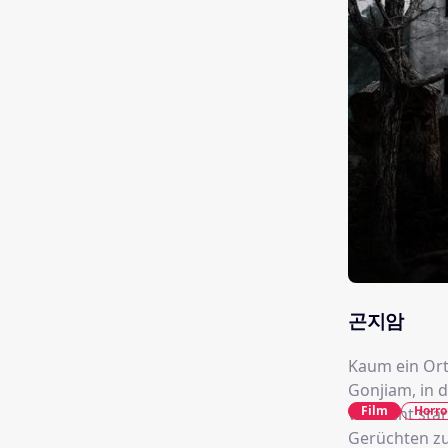
곤지암
Kaum ein Ort
Gonjiam, in 
Film
Horro
vielleicht sta
Gerüchten zuf