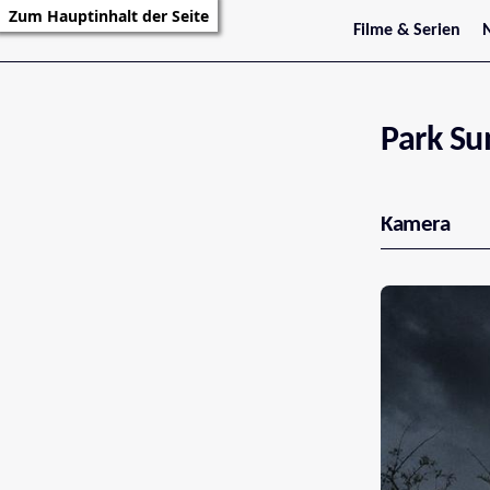
Zum Hauptinhalt der Seite
Filme & Serien
Trailer
S
Kritiken
S
Filmarchiv
Serienarchiv
Park Su
Kamera