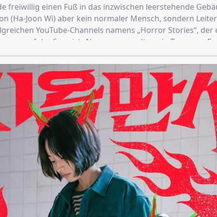
 freiwillig einen Fuß in das inzwischen leerstehende Gebä
oon (Ha-Joon Wi) aber kein normaler Mensch, sondern Leiter
lgreichen YouTube-Channels namens „Horror Stories“, der
omen auf der Spur ist. Also versammelt er ein Team aus Fre
ras bewaffnet dort mal nach dem Rechten schauen soll un
n bekommt, als ihm lieb ist …