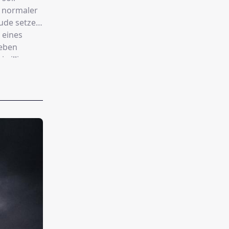
n normaler
ude setzen.
 eines
 eben
iwilligen,
d bald