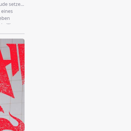
ude setzen.
 eines
 eben
iwilligen,
d bald