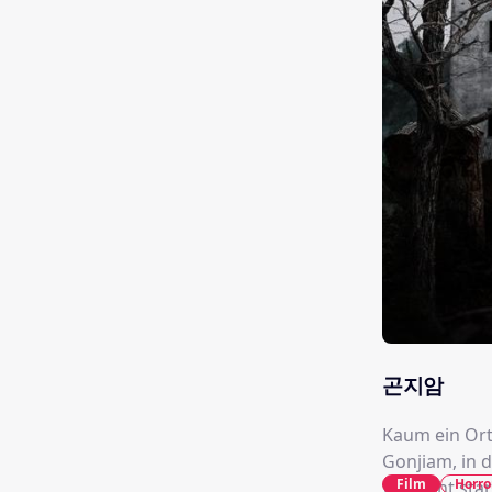
곤지암
Kaum ein Ort
Gonjiam, in 
Film
Horro
vielleicht sta