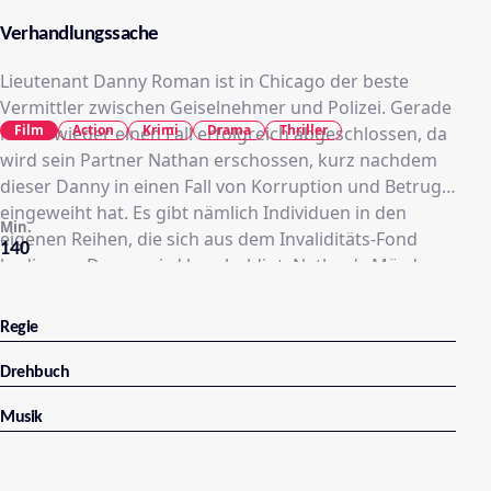
Verhandlungssache
Lieutenant Danny Roman ist in Chicago der beste
Vermittler zwischen Geiselnehmer und Polizei. Gerade
Film
Action
Krimi
Drama
Thriller
hat er wieder einen Fall erfolgreich abgeschlossen, da
wird sein Partner Nathan erschossen, kurz nachdem
dieser Danny in einen Fall von Korruption und Betrug
eingeweiht hat. Es gibt nämlich Individuen in den
Min.
eigenen Reihen, die sich aus dem Invaliditäts-Fond
140
bedienen. Danny wird beschuldigt, Nathan's Mörder
zu sein und anscheinend will ihm niemand zuhören,
offensichtlich will man ihm den Mord in die Schuhe
Regie
schieben. Nathan sieht in der Eile und Panik keine
andere Möglichkeit, er nimmt sich vier Geiseln, unter
Drehbuch
anderem den Leiter der Dienstaufsicht Terence
Musik
Niebaum und dessen Sekretärin. Als Führer der
Verhandlung fordert er den auswärtigen Spezialisten
Chris Sabian an, denn er weiß, daß nur ein