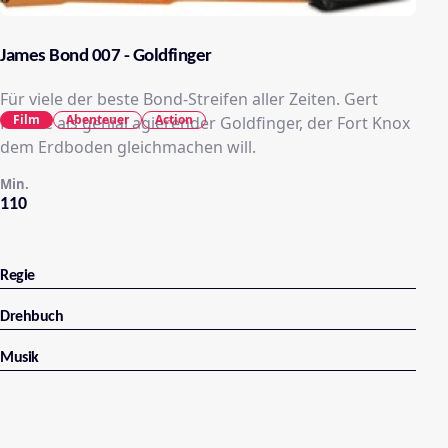
James Bond 007 - Goldfinger
Für viele der beste Bond-Streifen aller Zeiten. Gert
Film
Abenteuer
Action
Froebe als genial agierender Goldfinger, der Fort Knox
dem Erdboden gleichmachen will.
Min.
110
Regie
Drehbuch
Musik