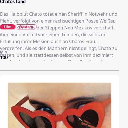
Chatos Land
Das Halbblut Chato tötet einen Sheriff in Notwehr und
flieht, verfolgt von einer rachsüchtigen Posse Weißer.
Film
Western
Chatos Kenntnis der Steppen Neu Mexikos verschafft
ihm einen Vorteil vor seinen Feinden, die sich zur
Erfüllung ihrer Mission auch an Chatos Frau
vergreifen. Als es den Männern nicht gelingt, Chato zu
Min.
fassen, und sie stattdessen selbst von ihm dezimiert
100
werden, brechen unter ihnen offene Streitigkeiten
aus...