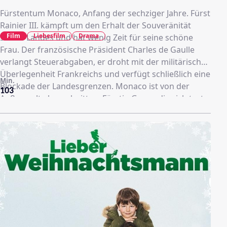
Fürstentum Monaco, Anfang der sechziger Jahre. Fürst
Rainier III. kämpft um den Erhalt der Souveränität
Film
Liebesfilm
Drama
seines Landes und hat wenig Zeit für seine schöne
Frau. Der französische Präsident Charles de Gaulle
verlangt Steuerabgaben, er droht mit der militärischen
Überlegenheit Frankreichs und verfügt schließlich eine
Min.
Blockade der Landesgrenzen. Monaco ist von der
103
Außenwelt abgeschnitten. Fürstin Grace, die sich trotz
ihrer inzwischen mehrjährigen Ehe mit Rainier noch
nicht in die Rolle der First Lady des Landes
eingefunden hat und von Palastintrigen und
Ablehnung durch die öffentliche Meinung umgeben
ist, erhält zur gleichen Zeit ein Rollenangebot von
Alfred Hitchcock - eine große Versuchung für den
ehemals gefeierten Hollywood-Star.