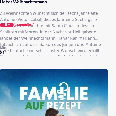
Lieber Weihnachtsmann
Zu Weihnachten wünscht sich der sechs Jahre alte
Antoine (Victor Cabal) dieses Jahr eine Sache ganz
Film
Komödie
besonders: Er möchte mit Santa Claus in dessen
Schlitten mitfahren. In der Nacht vor Heiligabend
landet der Weihnachtsmann (Tahar Rahim) dann
tatsächlich auf dem Balkon des Jungen und Antoine
Min.
denkt sofort, sein sehnlichster Wunsch wird erfüllt.
81
Dabei merkt das aufgeregte Kind nicht, dass der Mann
gar nicht der echte Santa Claus ist, sondern nur ein
verkleideter Einbrecher auf nächtlichem Raubzug
durch Paris. Der Verbrecher will trotz des kleinen
Zwischenfalls mit Antoine seinen Plan weiterverfolgen,
doch der kleine Junge lässt sich einfach nicht
abwimmeln. Er folgt dem vermeintlichen
Geschenkebringer über die Dächer der französischen
Hauptstadt und gemeinsam erleben der geschickte
Dieb und der träumende Junge ein außergewöhnliches