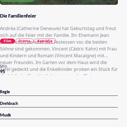
Die Familienfeier
Andréa (Catherine Deneuve) hat Geburtstag und freut
sich auf die Feier mit der Familie. Ihr Ehemann Jean
Film
Drama
Komödie
(Alain Artur) bereitet das Festessen vor, die beiden
Söhne sind gekommen, Vincent (Cédric Kahn) mit Frau
und Kindern und Romain (Vincent Macaigne) mit
neuer Freundin. Im Garten vor dem Haus wird die
Min.
Tafel gedeckt und die Enkelkinder proben ein Stück für
95
die Jubilarin. Ein plötzlich einsetzender Platzregen
bleibt nicht die einzige Überraschung. Völlig
unerwartet erscheint die älteste Tochter Claire
Regie
(Emmanuelle Bercot), die vor drei Jahren nach
Kalifornien ausgewandert ist. Ihre Ankunft bringt die
Drehbuch
ohnehin fragile Harmonie schnell ins Wanken.
Musik
Während Andréa bemüht ist, die Fassade der
glücklichen Familie aufrecht zu erhalten, bricht ein