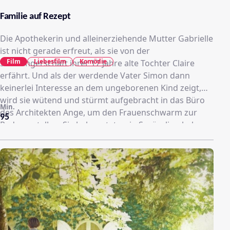
Familie auf Rezept
Die Apothekerin und alleinerziehende Mutter Gabrielle
ist nicht gerade erfreut, als sie von der
Film
Liebesfilm
Komödie
Schwangerschaft ihrer 17 Jahre alte Tochter Claire
erfährt. Und als der werdende Vater Simon dann
keinerlei Interesse an dem ungeborenen Kind zeigt,
wird sie wütend und stürmt aufgebracht in das Büro
Min.
des Architekten Ange, um den Frauenschwarm zur
95
Rede zu stellen. Sie behauptet, sein Sprössling habe
ihre minderjährige Tochter geschwängert und er
werde Großvater. Einziges Problem: Der attraktive
Junggeselle hat gar keinen Sohn. Doch Gabrielle lässt
sich nicht abwimmeln und beharrt darauf, den
Kindesvater zur Verantwortung zu ziehen. Ein
vertracktes Familiengefüge entsteht, in dem sich Ange
und Gabrielle schon bald näher kommen…