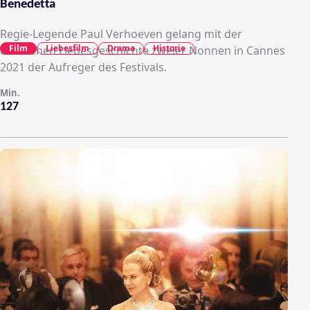
Benedetta
Regie-Legende Paul Verhoeven gelang mit der
Film
Liebesfilm
Drama
Historie
erotischen Liebesgeschichte zweier Nonnen in Cannes
2021 der Aufreger des Festivals.
Min.
127