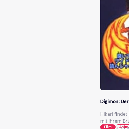
Digimon: Der 
Hikari findet
mit ihrem Bru
Film
Anim
daraus und ein kle