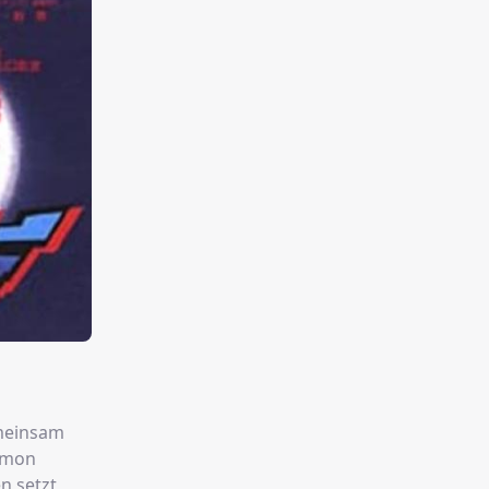
emeinsam
gimon