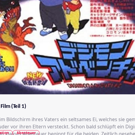
Film (Teil 1)
 im Bildschirm ihres Vaters ein seltsames Ei, welches sie g
der vor ihren Eltern versteckt. Schon bald schlüpft ein Di
ation
Abenteuer
ines Abenteuer beginnt für die beiden. Zeitlich gesehen setzt