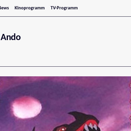
News
Kinoprogramm
TV-Programm
tars
Jetzt im Kino
treaming
Demnächst im Kino
Wien
Niederösterreich
 Ando
Oberösterreich
Steiermark
Burgenland
Kärnten
Salzburg
Tirol
Vorarlberg