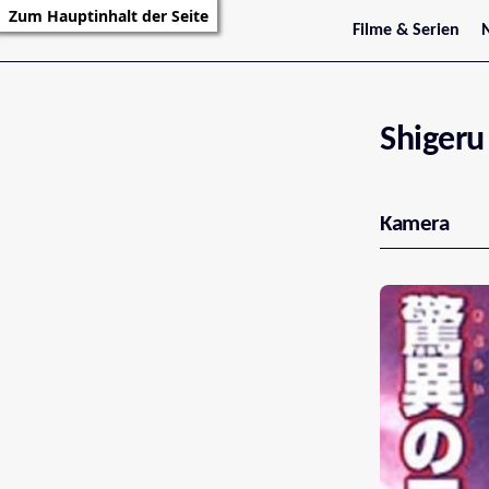
Zum Hauptinhalt der Seite
Filme & Serien
Trailer
S
Kritiken
S
Filmarchiv
Serienarchiv
Shigeru
Kamera