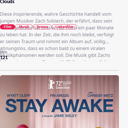
Clouds
Diese inspirierende, wahre Geschichte handelt vom
jungen Musiker Zach Sobiech, der erfährt, dass sein
Film
Musik
Drama
Liebesfilm
Krebs gestreut hat und er nur noch ein paar Monate
zu leben hat. In der Zeit, die ihm noch bleibt, verfolgt
er seinen Traum und nimmt ein Album auf, völlig
ahnungslos, dass es schon bald zu einem viralen
Min.
Musikphänomen werden soll. Die Musik gibt Zachs
121
Leben einen neuen Sinn und hilft ihm, den perfekten
Weg zu finden, sich zu verabschieden… mit einem
Song, der um die Welt gehen wird.