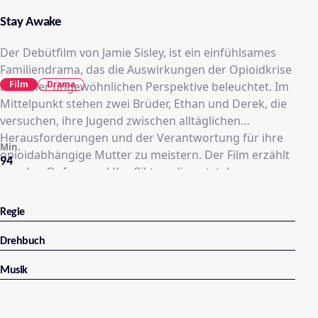
Stay Awake
Der Debütfilm von Jamie Sisley, ist ein einfühlsames
Familiendrama, das die Auswirkungen der Opioidkrise
Film
Drama
aus einer ungewöhnlichen Perspektive beleuchtet. Im
Mittelpunkt stehen zwei Brüder, Ethan und Derek, die
versuchen, ihre Jugend zwischen alltäglichen
Herausforderungen und der Verantwortung für ihre
Min.
opioidabhängige Mutter zu meistern. Der Film erzählt
94
von den Opfern und Konflikten, die entstehen, wenn
Angehörige versuchen, einem geliebten Menschen zu
helfen, ohne sich selbst zu verlieren. Mit leisen Tönen
Regie
und realistischen Charakteren fängt der Film die
Spannung und die Nähe innerhalb der Familie ein,
Drehbuch
ohne in Klischees zu verfallen​
Musik