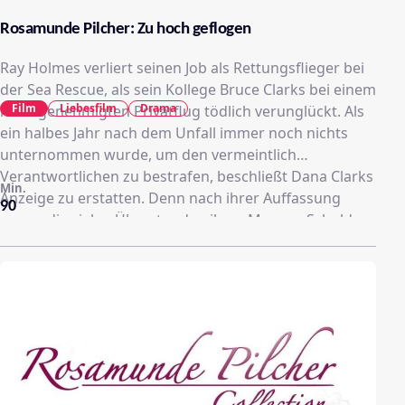
Rosamunde Pilcher: Zu hoch geflogen
Ray Holmes verliert seinen Job als Rettungsflieger bei
der Sea Rescue, als sein Kollege Bruce Clarks bei einem
Film
Liebesfilm
Drama
nicht genehmigten Privatflug tödlich verunglückt. Als
ein halbes Jahr nach dem Unfall immer noch nichts
unternommen wurde, um den vermeintlich
Verantwortlichen zu bestrafen, beschließt Dana Clarks
Min.
Anzeige zu erstatten. Denn nach ihrer Auffassung
90
waren die vielen Überstunden ihres Mannes Schuld an
dem Unglück. Was Dana nicht weiß: Die Überstunden
von Bruce dienten ihm als Alibi für seine Affäre mit der
deutlich jüngeren Amy.