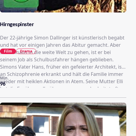
Hirngespinster
Der 22-jährige Simon Dallinger ist künstlerisch begabt
und hat vor einigen Jahren das Abitur gemacht. Aber
Film
Drama
statt hinaus in die weite Welt zu gehen, ist er bei
seinem Job als Schulbusfahrer hängen geblieben.
Simons Vater Hans, früher ein gefeierter Architekt, ist
an Schizophrenie erkrankt und hält die Familie immer
Min.
wieder mit heiklen Aktionen in Atem. Seine Mutter Elli
96
hat die Ernährerrolle übernommen und arbeitet oft
bis spät in die Nacht. Es ist Simon, der den Haushalt
schmeißt und sich liebevoll um seine kleine Schwester
Maja kümmert. All dies wäre anders, so glaubt Simon,
wenn sein Vater endlich einsähe, dass er krank ist und
sich behandeln lassen würde.