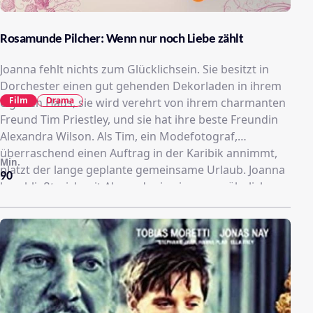
Rosamunde Pilcher: Wenn nur noch Liebe zählt
Joanna fehlt nichts zum Glücklichsein. Sie besitzt in
Dorchester einen gut gehenden Dekorladen in ihrem
Film
Drama
eigenen Haus, sie wird verehrt von ihrem charmanten
Freund Tim Priestley, und sie hat ihre beste Freundin
Alexandra Wilson. Als Tim, ein Modefotograf,
überraschend einen Auftrag in der Karibik annimmt,
Min.
platzt der lange geplante gemeinsame Urlaub. Joanna
90
beschließt, sich mit Alexandra in ein ungewöhnliches
Abenteuer einzulassen. Sie wollen eine Woche lang
durchs Land wandern und das ohne einen Penny. Um
das Gelingen dieses Unternehmens wettet sie sogar
mit Tim. Joanna weiß noch nicht, dass diese Wette ihr
ganzes Leben verändern wird. Schon am ersten Tag
hat Freundin Alexandra genug von der “Schnapsidee”
undkehrt nach Dorchester zurück. Trotzig will Joanna