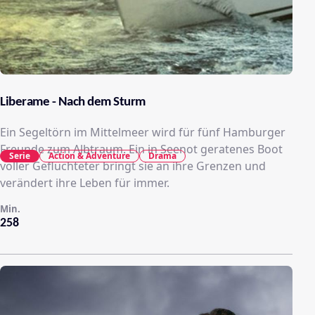
Liberame - Nach dem Sturm
Ein Segeltörn im Mittelmeer wird für fünf Hamburger
Freunde zum Albtraum. Ein in Seenot geratenes Boot
Serie
Action & Adventure
Drama
voller Geflüchteter bringt sie an ihre Grenzen und
verändert ihre Leben für immer.
Min.
258