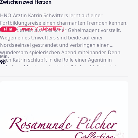
Zwischen zwei Herzen
HNO-Ärztin Katrin Schwitters lernt auf einer
Fortbildungsreise einen charmanten Fremden kennen,
Film
Drama
Liebesfilm
der sich dreist als russischer Geheimagent vorstellt.
Wegen eines Unwetters sind beide auf einer
Nordseeinsel gestrandet und verbringen einen
wundersam spielerischen Abend miteinander. Denn
Min.
auch Katrin schlüpft in die Rolle einer Agentin in
90
geheimer Mission – das "echte" Leben bleibt bei dem
spannungsreichen Flirt außen vor.