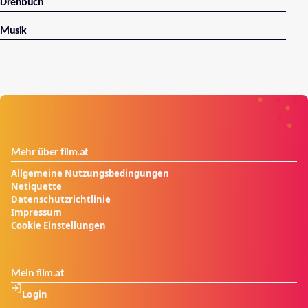
Drehbuch
Musik
Mehr über film.at
Allgemeine Nutzungsbedingungen
Netiquette
Datenschutzrichtlinie
Impressum
Cookie Einstellungen
Mein film.at
Login