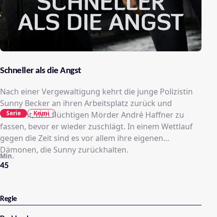
Schneller als die Angst
Nach einer Vergewaltigung kehrt die junge Polizistin
Sunny Becker an ihren Arbeitsplatz zurück und
Serie
Krimi
versucht, den flüchtigen Mörder André Haffner zu
fassen, bevor er wieder zuschlägt. In einem Wettlauf
gegen die Zeit sind es vor allem ihre eigenen
Dämonen, die Sunny zurückhalten.
Min.
45
Regie