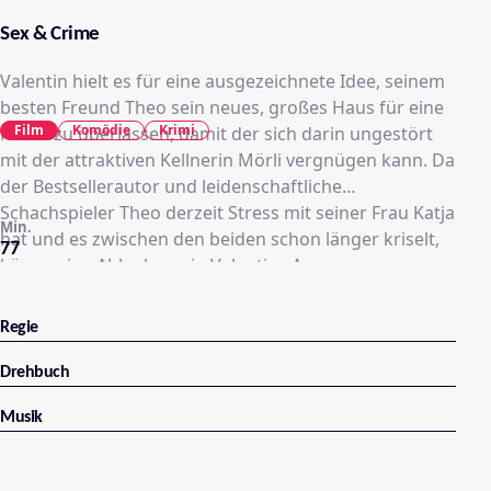
Sex & Crime
Valentin hielt es für eine ausgezeichnete Idee, seinem
besten Freund Theo sein neues, großes Haus für eine
Film
Komödie
Krimi
Nacht zu überlassen, damit der sich darin ungestört
mit der attraktiven Kellnerin Mörli vergnügen kann. Da
der Bestsellerautor und leidenschaftliche
Schachspieler Theo derzeit Stress mit seiner Frau Katja
Min.
hat und es zwischen den beiden schon länger kriselt,
77
könne eine Ablenkung in Valentins Augen nur
Positives bewirken. Doch die Ablenkung ist anders als
erwartet
Regie
Drehbuch
Musik