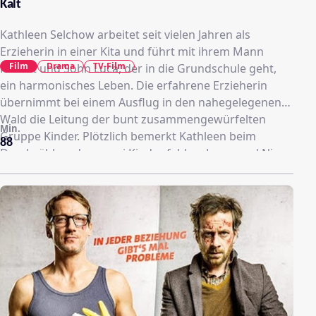
Kalt
Kathleen Selchow arbeitet seit vielen Jahren als
Erzieherin in einer Kita und führt mit ihrem Mann
Film
Drama
TV-Film
Robert und Sohn Luca, der in die Grundschule geht,
ein harmonisches Leben. Die erfahrene Erzieherin
übernimmt bei einem Ausflug in den nahegelegenen
Wald die Leitung der bunt zusammengewürfelten
Min.
Gruppe Kinder. Plötzlich bemerkt Kathleen beim
88
Durchzählen, dass zwei Kinder fehlen. Jenny und Nico
sind weg! Eine dramatische Suche mit tragischem
Ausgang beginnt. Von einer Minute auf die nächste ist
in Kathleens Leben nichts mehr, wie es war.