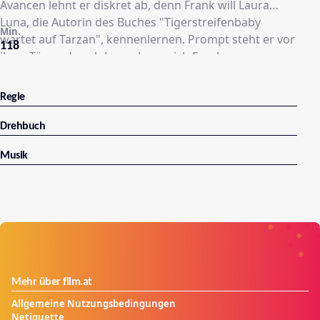
Avancen lehnt er diskret ab, denn Frank will Laura
Luna, die Autorin des Buches "Tigerstreifenbaby
Min.
wartet auf Tarzan", kennenlernen. Prompt steht er vor
118
ihrer Tür, und auch Laura kann sich Franks
Anziehungskraft nicht erwehren.
Regie
Drehbuch
Musik
Mehr über film.at
Allgemeine Nutzungsbedingungen
Netiquette