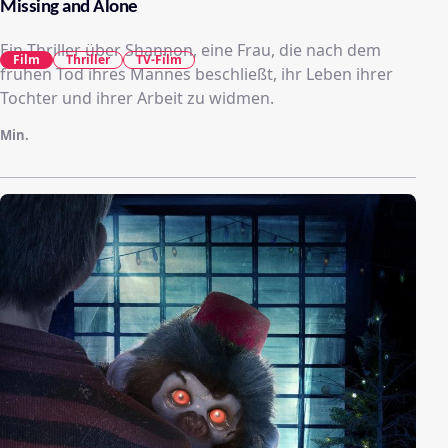
Missing and Alone
Ein Thriller über Shannon, eine Frau, die nach dem
Film
Thriller
TV-Film
frühen Tod ihres Mannes beschließt, ihr Leben ihrer
Tochter und ihrer Arbeit zu widmen.
Min.