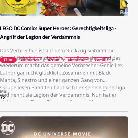
LEGO DC Comics Super Heroes: Gerechtigkeitsliga -
Angriff der Legion der Verdammnis
Das Verbrechen ist auf dem Rückzug seitdem die
Gerechtigkeitsliga über Metropolis wacht... und das
Film
Animation
Action
Abenteuer
Familie
wiederum macht das gemeine Verbrecher-Genie Lex
Luthor gar nicht glücklich. Zusammen mit Black
Manta, Sinestro und einer ganzen Gang von
skrupellosen Banditen baut sich Lex seine eigene Liga
Min.
und nennt sie Legion der Verdammnis. Nun hat er
72
nicht nur ein Terror-Team mit Superkräften an seiner
Seite, sondern auch einen Plan, den höchst geheimen
Regierungsstützpunkt Area 52 anzugreifen – steht Lex
damit diesmal auf der Siegerseite? Sobald Ihr das
Alarmsignal für „Ärger“ hört, macht Euch bereit für