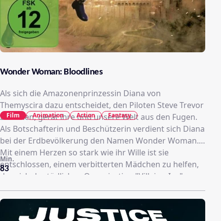
Wonder Woman: Bloodlines
Als sich die Amazonenprinzessin Diana von
Themyscira dazu entscheidet, den Piloten Steve Trevor
Film
Animation
Action
Fantasy
zu retten, gerät ihre und unsere Welt aus den Fugen.
Als Botschafterin und Beschützerin verdient sich Diana
bei der Erdbevölkerung den Namen Wonder Woman.
Mit einem Herzen so stark wie ihr Wille ist sie
Min.
entschlossen, einem verbitterten Mädchen zu helfen,
83
das sich der tödlichen Organisation "Villainy, Inc"
angeschlossen hat. Ein spannendes Abenteuer mit
brutalen Kämpfen und wundersamen Mythen steht
bevor!