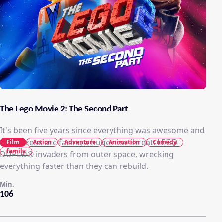
The Lego Movie 2: The Second Part
It's been five years since everything was awesome and
the citizens are facing a huge new threat: LEGO
Film
Action
Adventure
Animation
Comedy
family
DUPLO® invaders from outer space, wrecking
everything faster than they can rebuild.
Min.
106