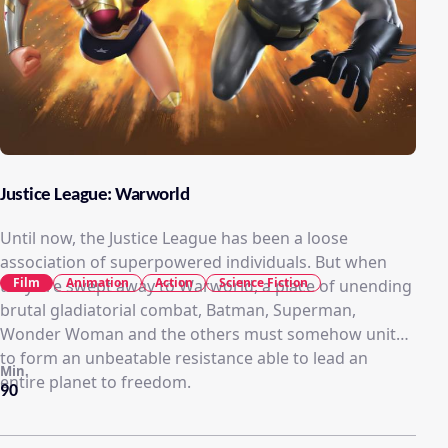
Justice League: Warworld
Until now, the Justice League has been a loose
association of superpowered individuals. But when
Film
Animation
Action
Science Fiction
they are swept away to Warworld, a place of unending
brutal gladiatorial combat, Batman, Superman,
Wonder Woman and the others must somehow unite
to form an unbeatable resistance able to lead an
Min.
entire planet to freedom.
90